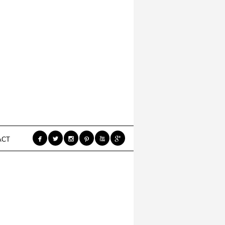






ACT