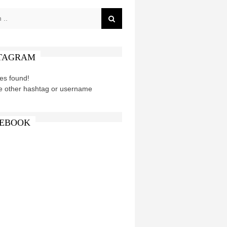
TAGRAM
es found!
e other hashtag or username
EBOOK