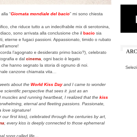
alla “
Giornata mondiale del bacio
” mi sono chiesta
ico, che riduce tutto a un indecifrabile mix di serotonina,
rdiaco, sono arrivata alla conclusione che il
bacio
sia
nti, eterne e fugaci passioni. Appassionato, timido o rubato
dell’amore!
ARC
icorda l’agognato e desiderato primo bacio?), celebrato
otografia e dal
cinema
, ogni bacio è legato
ARCHIV
i che hanno segnato la storia di ognuno di noi.
sonale canzone chiamata vita…
tweets about the
World Kiss Day
and I came to wonder
e scientific perspective that sees it just as an
l muscles and running heartbeat, I realized that the
kiss
erwhelming, eternal and fleeting passions. Passionate,
 a love signature!
 our first kiss), celebrated through the centuries by art,
ma
; every kiss is deeply connected to those ephemeral
al song called life…