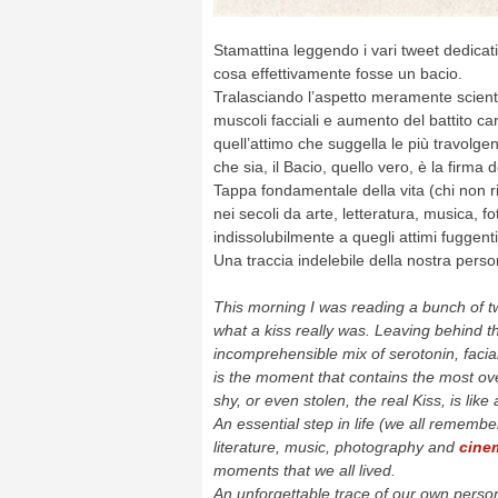
Stamattina leggendo i vari tweet dedicati 
cosa effettivamente fosse un bacio.
Tralasciando l’aspetto meramente scientif
muscoli facciali e aumento del battito ca
quell’attimo che suggella le più travolge
che sia, il Bacio, quello vero, è la firma 
Tappa fondamentale della vita (chi non r
nei secoli da arte, letteratura, musica, f
indissolubilmente a quegli attimi fuggent
Una traccia indelebile della nostra per
This morning I was reading a bunch of 
what a kiss really was. Leaving behind th
incomprehensible mix of serotonin, facia
is the moment that contains the most ov
shy, or even stolen, the real Kiss, is like
An essential step in life (we all remember
literature, music, photography and
cine
moments that we all lived.
An unforgettable trace of our own person