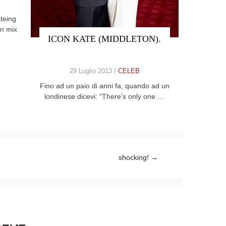
teing
un mix
ICON KATE (MIDDLETON).
29 Luglio 2013 /
CELEB
Fino ad un paio di anni fa, quando ad un
londinese dicevi: “There’s only one …
shocking!
→