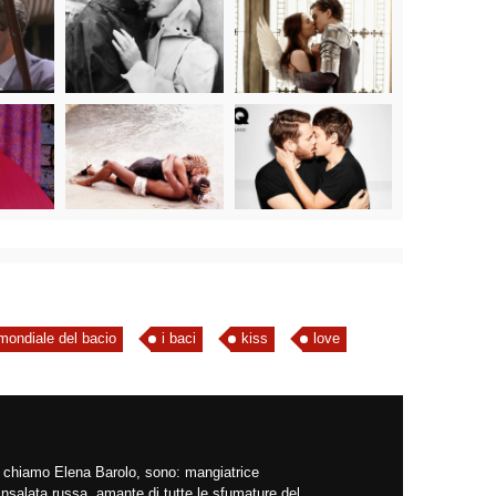
mondiale del bacio
i baci
kiss
love
mi chiamo Elena Barolo, sono: mangiatrice
insalata russa, amante di tutte le sfumature del