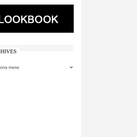
HIVES
ES