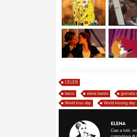
CELEB
bacio
elena barolo
giornata 
World kiss day
World kissing day
ELENA
Ciao a tutti, 
compulsiva di 