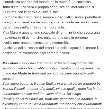
pioneristico esordio nel mondo della moda è un successo
immediato, una vera e propria conquista del mercato che si
riassume con le parole qualità e stile.
Il simbolo del brand resta sempre il
cappotto
, sintesi perfetta di
design, artigianalità e tecnologia, che racconta nei suoi volumi
perfetti sessant’anni di contemporaneità.
Max Mara è questo, uno spaccato di femminilità che sposa una
trasversalità di donne che, unite da uno stile in perenne
evoluzione, amano indossare la modernità.
La chiave del successo del brand sta nella capacità di creare il
desiderio, reinventando capi sempre diversi…
Max Mara
’s story has that romantic taste of Italy of the ‘50s,
symbol of the indestructible quality of family-run companies that
made the
Made in Italy
and our culture internationally well-
known.
Everything began in Reggio Emilia, in a small atelier founded by
Marina Rinaldi, mother of a family whose quality mark lies in the
handcraftsmanship and the value of their finishings.
Passing down this passion, from one generation to another, it
eventually came to Giulia Maramotti, mother of Achille Maramotti
who started the process of industrialization of their business and