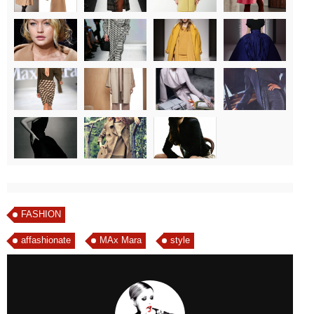
FASHION
affashionate
MAx Mara
style