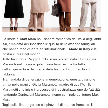
CELEB
VIDEO
PRESS
La storia di
Max Mara
ha il sapore romantico dell’Italia degli anni
CONTACT
‘50, emblema dell’inossidabile qualità delle aziende famigliari
che hanno reso celebre ed internazionale il
Made in Italy
e la
nostra cultura nel mondo.
Tutto ha inizio a Reggio Emilia in un piccolo atelier fondato da
ABOUT
Marina Rinaldi, capostipite di una famiglia che ha fatto
ARCHIVES
dell’artigianalità e del pregio delle finiture il suo marchio di
CONTACT
fabbrica.
HOME
Tramandata di generazione in generazione, questa passione
arriva nelle mani di Giulia Maramotti, madre di quell’Achille
Maramotti che iniziò il processo di industrializzazione dell’attività
fondando Confezioni Maramotti, nome seminale del futuro Max
Mara.
Tagli puliti, linee rigorose e ispirazioni di matrice francese, il