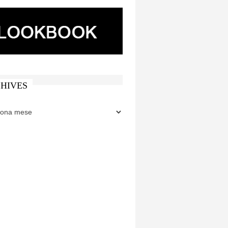
HIVES
ES