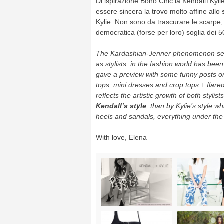
Di ispirazione Boho Chic la Kendall+Kylie c
essere sincera la trovo molto affine allo
Kylie. Non sono da trascurare le scarpe, da
democratica (forse per loro) soglia dei 
The Kardashian-Jenner phenomenon seem
as stylists in the fashion world has be
gave a preview with some funny posts on
tops, mini dresses and crop tops + flared 
reflects the artistic growth of both stylis
Kendall’s style
, than by Kylie’s style wh
heels and sandals, everything under the 
With love, Elena