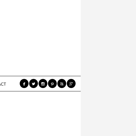






ACT