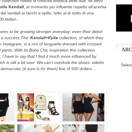
ollection riflette la crescita stilistica delle due: se devo
stile Kendall
, al momento più influente rispetto all’acerba
i sandali ai tacchi a spillo, tutto al di sotto di una
500 dollari…
s to be growing stronger everyday: even their debut
en a success.The
Kendall+Kylie
collection, of which they
 Instagram, is a mix of longuette dresses with crossed
ARC
pants. With its Boho Chic inspiration this collection
ts: I have to say that I find it much more influenced by
ARCHIV
ich is still a bit sour. We can’t overlook the shoes: stiletto
democratic (it sure is for them) line of 500 dollars…