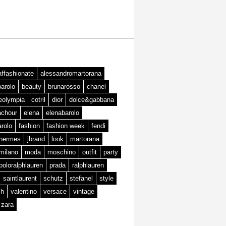
affashionate
alessandromartorana
barolo
beauty
brunarosso
chanel
teolympia
cotril
dior
dolce&gabbana
achour
elena
elenabarolo
arolo
fashion
fashion week
fendi
hermes
jbrand
look
martorana
milano
moda
moschino
outfit
party
poloralphlauren
prada
ralphlauren
saintlaurent
schutz
stefanel
style
ch
valentino
versace
vintage
zara