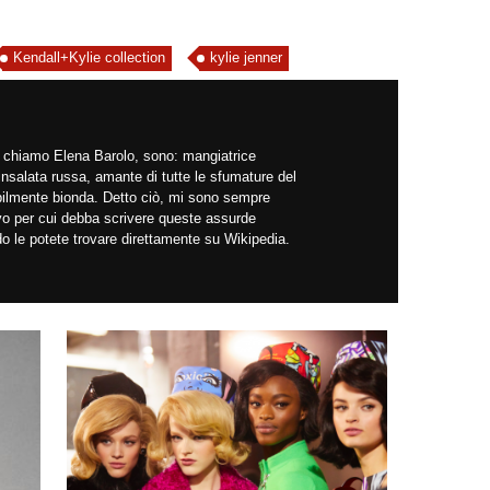
Kendall+Kylie collection
kylie jenner
mi chiamo Elena Barolo, sono: mangiatrice
insalata russa, amante di tutte le sfumature del
abilmente bionda. Detto ciò, mi sono sempre
ivo per cui debba scrivere queste assurde
do le potete trovare direttamente su Wikipedia.
!