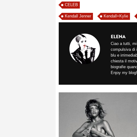
CELEB
Kendall Jenner
Kendall+Kylie
ELENA
Ciao a tutti, 
compulsiva di 
blu e irrimedi
chiesta il mot
biografie quan
Enjoy my blog