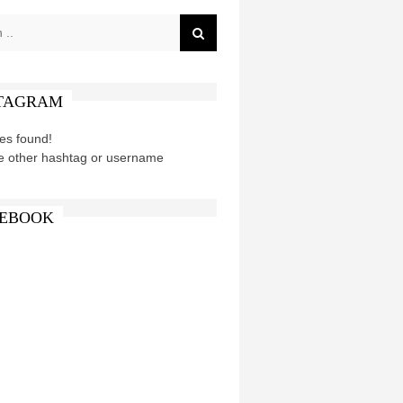
TAGRAM
es found!
e other hashtag or username
EBOOK