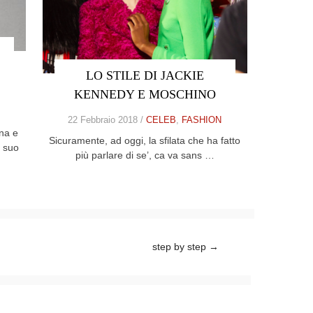
LO STILE DI JACKIE
KENNEDY E MOSCHINO
22 Febbraio 2018 /
CELEB
,
FASHION
na e
Sicuramente, ad oggi, la sfilata che ha fatto
l suo
più parlare di se’, ca va sans …
step by step
→