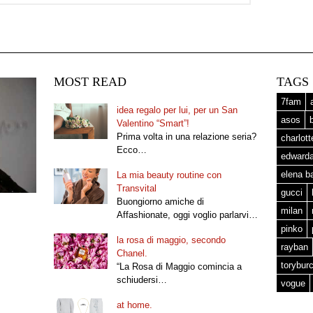
MOST READ
TAGS
7fam
idea regalo per lui, per un San
asos
Valentino “Smart”!
Prima volta in una relazione seria?
charlot
Ecco…
edward
elena b
La mia beauty routine con
Transvital
gucci
Buongiorno amiche di
milan
Affashionate, oggi voglio parlarvi…
pinko
la rosa di maggio, secondo
rayban
Chanel.
torybur
“La Rosa di Maggio comincia a
schiudersi…
vogue
at home.