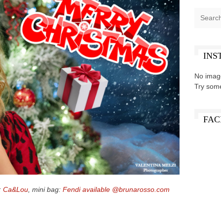
INS
No imag
Try som
FAC
g:
Ca&Lou
, mini bag:
Fendi available @brunarosso.com