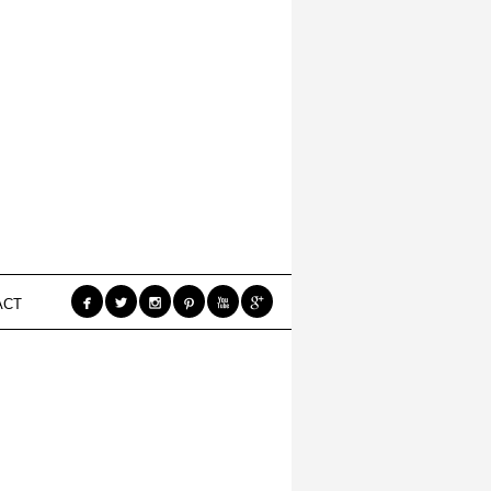






ACT