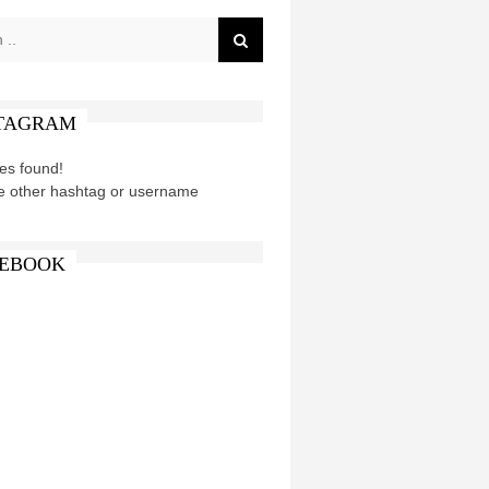
TAGRAM
es found!
e other hashtag or username
EBOOK