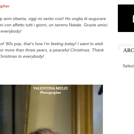
apher
 anni ottanta, oggi mi sento così! Ho voglia di augurare
nni con affetto tutti i giorni, un sereno Natale. Grazie amici
o everybody!
of ’80s pop, that’s how I’m feeling today! I want to wish
ARC
 for more than three years, a peaceful Christmas. Thank
Christmas to everybody!
ARCHIV