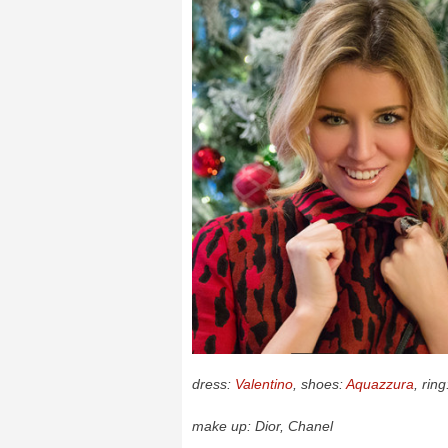
dress:
Valentino
, shoes:
Aquazzura
, rin
make up: Dior, Chanel