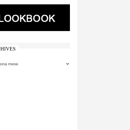
HIVES
ES