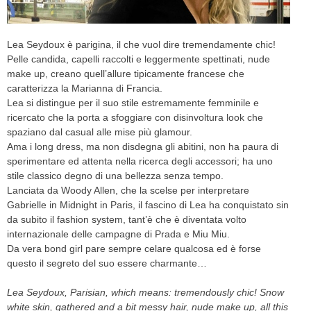
CELEB
Lea Seydoux è parigina, il che vuol dire tremendamente chic!
VIDEO
Pelle candida, capelli raccolti e leggermente spettinati, nude
make up, creano quell’allure tipicamente francese che
PRESS
caratterizza la Marianna di Francia.
Lea si distingue per il suo stile estremamente femminile e
ricercato che la porta a sfoggiare con disinvoltura look che
CONTACT
spaziano dal casual alle mise più glamour.
Ama i long dress, ma non disdegna gli abitini, non ha paura di
sperimentare ed attenta nella ricerca degli accessori; ha uno
ABOUT
stile classico degno di una bellezza senza tempo.
ARCHIVES
Lanciata da Woody Allen, che la scelse per interpretare
CONTACT
Gabrielle in Midnight in Paris, il fascino di Lea ha conquistato sin
HOME
da subito il fashion system, tant’è che è diventata volto
internazionale delle campagne di Prada e Miu Miu.
Da vera bond girl pare sempre celare qualcosa ed è forse
questo il segreto del suo essere charmante…
Lea Seydoux, Parisian, which means: tremendously chic! Snow
white skin, gathered and a bit messy hair, nude make up, all this