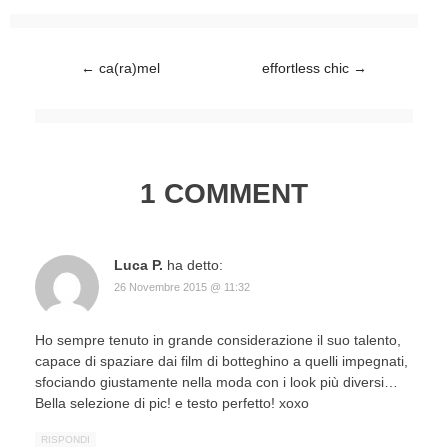
Post navigation
←
ca(ra)mel
effortless chic
→
1 COMMENT
Luca P.
ha detto:
26 Novembre 2015 @ 11:32
Ho sempre tenuto in grande considerazione il suo talento,
capace di spaziare dai film di botteghino a quelli impegnati,
sfociando giustamente nella moda con i look più diversi…
Bella selezione di pic! e testo perfetto! xoxo
RISPONDI