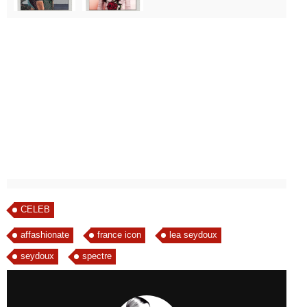
CELEB
affashionate
france icon
lea seydoux
seydoux
spectre