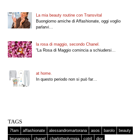
La mia beauty routine con Transvital
Buongiorno amiche di Affashionate, oggi voglio
parlarvi…
la rosa di maggio, secondo Chanel.
“La Rosa di Maggio comincia a schiudersi…
at home.
In questo periodo non si può far…
TAGS
7fam
affashionate
alessandromartorana
asos
barolo
beauty
brunarosso
chanel
charlotteolympia
cotril
dior