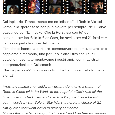
CELEB
VIDEO
Dal lapidario “Francamente me ne infischio” di Reth in Via col
vento, allo speranzoso non può piovere per sempre” de il Corvo,
PRESS
passando per “Ehi, Luke! Che la Forza sia con te” del
comandante Ian Solo in Star Wars, ho scelto per voi 21 frasi che
hanno segnato la storia del cinema.
CONTACT
Film che ci hanno fatto ridere, commuovere ed emozionare, che
sappiamo a memoria, uno per uno. Sono i film con i quali
qualche mese fa tormentavamo i nostri amici con magistrali
ABOUT
interpretazioni con Dubsmash.
ARCHIVES
Che ne pensate? Quali sono i film che hanno segnato la vostra
CONTACT
storia?
HOME
From the lapidary «Frankly, my dear, I don’t give a damn» of
Rhett in Gone with the Wind, to the hopeful «Can’t rain all the
time…» from The Crow, and also to «May the Force be with
you», words by Ian Solo in Star Wars… here’s a choice of 21
film quotes that went down in history of cinema.
Movies that made us laugh, that moved and touched us; movies