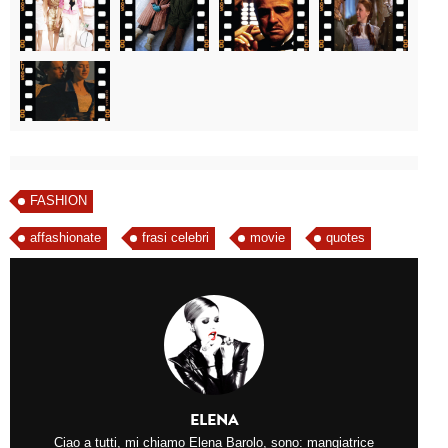
FASHION
affashionate
frasi celebri
movie
quotes
ELENA
Ciao a tutti, mi chiamo Elena Barolo, sono: mangiatrice