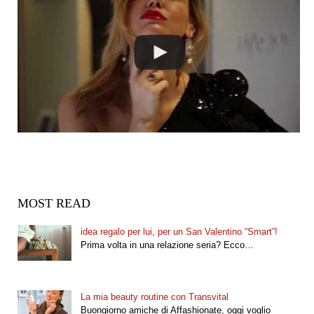
MOST READ
idea regalo per lui, per un San Valentino “Smart”!
Prima volta in una relazione seria? Ecco…
La mia beauty routine con Transvital
Buongiorno amiche di Affashionate, oggi voglio