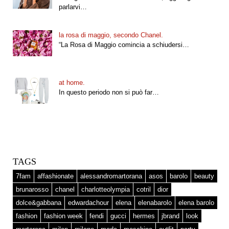
parlarvi…
la rosa di maggio, secondo Chanel.
“La Rosa di Maggio comincia a schiudersi…
at home.
In questo periodo non si può far…
TAGS
7fam
affashionate
alessandromartorana
asos
barolo
beauty
brunarosso
chanel
charlotteolympia
cotril
dior
dolce&gabbana
edwardachour
elena
elenabarolo
elena barolo
fashion
fashion week
fendi
gucci
hermes
jbrand
look