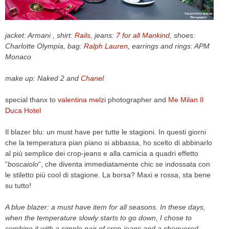
CELEB
jacket: Armani , shirt:
Rails,
jeans:
7 for all Mankind
, shoes:
VIDEO
Charlotte Olympia, bag:
Ralph Lauren
, earrings and rings: APM
Monaco
PRESS
make up: Naked 2 and
Chanel
CONTACT
special thanx to
valentina melzi
photographer and
Me Milan Il
Duca Hotel
ABOUT
Il blazer blu: un must have per tutte le stagioni. In questi giorni
ARCHIVES
che la temperatura pian piano si abbassa, ho scelto di abbinarlo
CONTACT
al più semplice dei crop-jeans e alla camicia a quadri effetto
HOME
“
boscaiolo
“, che diventa immediatamente chic se indossata con
le stiletto più cool di stagione. La borsa? Maxi e rossa, sta bene
su tutto!
A blue blazer: a must have item for all seasons. In these days,
when the temperature slowly starts to go down, I chose to
combine it with a simple pair of crop-jeans and a chequered