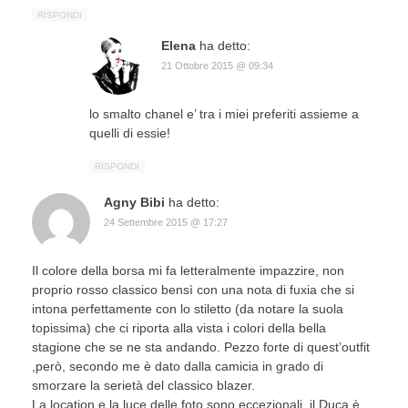
RISPONDI
Elena
ha detto:
21 Ottobre 2015 @ 09:34
lo smalto chanel e’ tra i miei preferiti assieme a
quelli di essie!
RISPONDI
Agny Bibi
ha detto:
24 Settembre 2015 @ 17:27
Il colore della borsa mi fa letteralmente impazzire, non
proprio rosso classico bensì con una nota di fuxia che si
intona perfettamente con lo stiletto (da notare la suola
topissima) che ci riporta alla vista i colori della bella
stagione che se ne sta andando. Pezzo forte di quest’outfit
,però, secondo me è dato dalla camicia in grado di
smorzare la serietà del classico blazer.
La location e la luce delle foto sono eccezionali, il Duca è