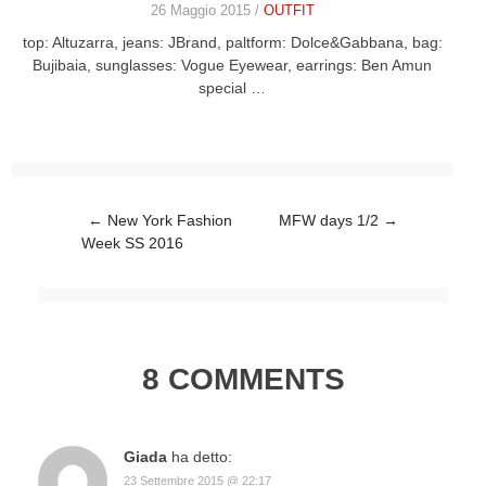
26 Maggio 2015 /
OUTFIT
top: Altuzarra, jeans: JBrand, paltform: Dolce&Gabbana, bag:
Bujibaia, sunglasses: Vogue Eyewear, earrings: Ben Amun
special …
Post navigation
←
New York Fashion
MFW days 1/2
→
Week SS 2016
8 COMMENTS
Giada
ha detto:
23 Settembre 2015 @ 22:17