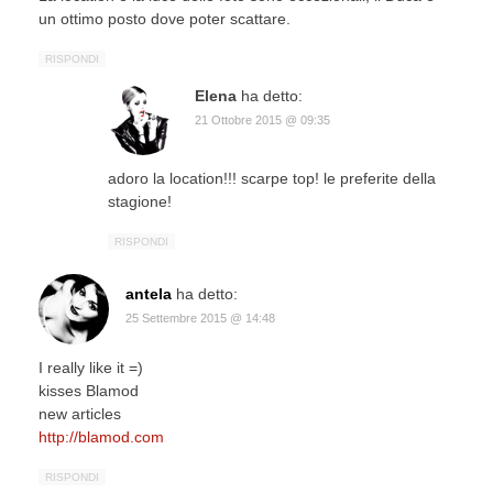
un ottimo posto dove poter scattare.
RISPONDI
Elena
ha detto:
21 Ottobre 2015 @ 09:35
adoro la location!!! scarpe top! le preferite della
stagione!
RISPONDI
antela
ha detto:
25 Settembre 2015 @ 14:48
I really like it =)
kisses Blamod
new articles
http://blamod.com
RISPONDI