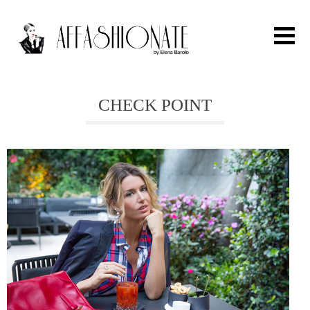
Search for:
CHECK POINT
HOME
FASHION
OUTFIT
BEAUTY
TRAVEL
PARTIES