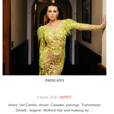
PAPAGAYO
6 Aprile 2019 /
OUTFIT
dress: Uel Camilo, shoes: Casadei, earrings: Tramontano
Gioielli , lingerie: Wolford hair and makeup by …