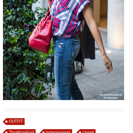
OUTFIT
7forallmankind
bottegaveneta
chanel