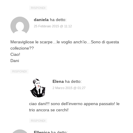
RISPONDI
daniela
ha detto:
25 Febbraio 2015 @ 11:12
Meravigliose le scarpe…le voglio anch’io…Sono di questa
collezione??
Ciao!
Dani
RISPONDI
Elena
ha detto:
2 Marzo 2015 @ 01:27
ciao dani!!! sono dell’inverno appena passato! le
trio ancora se cerchi!
RISPONDI
Ellenica
ha detto: