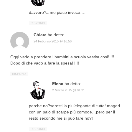
davvero?a me piace invece…..
RISPONDI
Chiara
ha detto:
24 Febbraio 2015 @ 16:56
Oggi vado a prendere i bambini a scuola vestita così! !!!
Dopo di che vado a fare la spesa! !!!!
RISPONDI
Elena
ha detto:
2 Marzo 2015 @ 01:31
perche no?saresti la piu’elegante di tutte! magari
con un paio di scarpe più comode…pero per il
resto secondo me si può fare no?!
RISPONDI