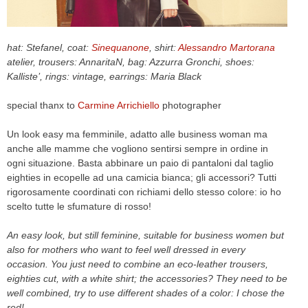
CELEB
hat: Stefanel, coat:
Sinequanone
, shirt:
Alessandro Martorana
VIDEO
atelier, trousers: AnnaritaN, bag: Azzurra Gronchi, shoes:
Kalliste’, rings: vintage, earrings: Maria Black
PRESS
special thanx to
Carmine Arrichiello
photographer
CONTACT
Un look easy ma femminile, adatto alle business woman ma
anche alle mamme che vogliono sentirsi sempre in ordine in
ogni situazione. Basta abbinare un paio di pantaloni dal taglio
ABOUT
eighties in ecopelle ad una camicia bianca; gli accessori? Tutti
ARCHIVES
rigorosamente coordinati con richiami dello stesso colore: io ho
CONTACT
scelto tutte le sfumature di rosso!
HOME
An easy look, but still feminine, suitable for business women but
also for mothers who want to feel well dressed in every
occasion. You just need to combine an eco-leather trousers,
eighties cut, with a white shirt; the accessories? They need to be
well combined, try to use different shades of a color: I chose the
red!