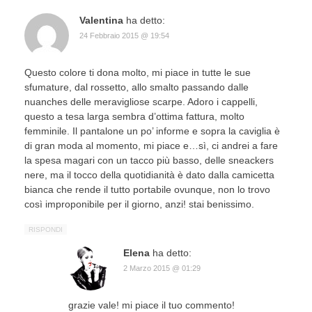
Valentina
ha detto:
24 Febbraio 2015 @ 19:54
Questo colore ti dona molto, mi piace in tutte le sue
sfumature, dal rossetto, allo smalto passando dalle
nuanches delle meravigliose scarpe. Adoro i cappelli,
questo a tesa larga sembra d’ottima fattura, molto
femminile. Il pantalone un po’ informe e sopra la caviglia è
di gran moda al momento, mi piace e…sì, ci andrei a fare
la spesa magari con un tacco più basso, delle sneackers
nere, ma il tocco della quotidianità è dato dalla camicetta
bianca che rende il tutto portabile ovunque, non lo trovo
così improponibile per il giorno, anzi! stai benissimo.
RISPONDI
Elena
ha detto:
2 Marzo 2015 @ 01:29
grazie vale! mi piace il tuo commento!