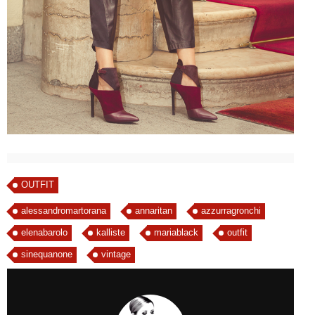
OUTFIT
alessandromartorana
annaritan
azzurragronchi
elenabarolo
kalliste
mariablack
outfit
sinequanone
vintage