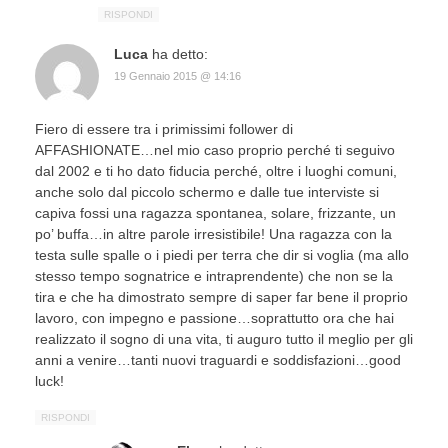
RISPONDI
Luca
ha detto:
19 Gennaio 2015 @ 14:16
Fiero di essere tra i primissimi follower di
AFFASHIONATE…nel mio caso proprio perché ti seguivo
dal 2002 e ti ho dato fiducia perché, oltre i luoghi comuni,
anche solo dal piccolo schermo e dalle tue interviste si
capiva fossi una ragazza spontanea, solare, frizzante, un
po’ buffa…in altre parole irresistibile! Una ragazza con la
testa sulle spalle o i piedi per terra che dir si voglia (ma allo
stesso tempo sognatrice e intraprendente) che non se la
tira e che ha dimostrato sempre di saper far bene il proprio
lavoro, con impegno e passione…soprattutto ora che hai
realizzato il sogno di una vita, ti auguro tutto il meglio per gli
anni a venire…tanti nuovi traguardi e soddisfazioni…good
luck!
RISPONDI