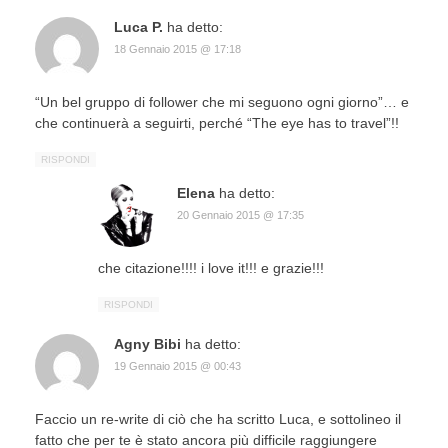
Luca P.
ha detto:
18 Gennaio 2015 @ 17:18
“Un bel gruppo di follower che mi seguono ogni giorno”… e
che continuerà a seguirti, perché “The eye has to travel”!!
RISPONDI
Elena
ha detto:
20 Gennaio 2015 @ 17:35
che citazione!!!! i love it!!! e grazie!!!
RISPONDI
Agny Bibi
ha detto:
19 Gennaio 2015 @ 00:43
Faccio un re-write di ciò che ha scritto Luca, e sottolineo il
fatto che per te è stato ancora più difficile raggiungere