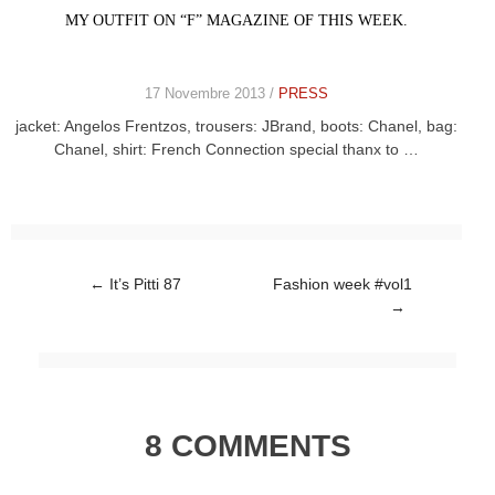
MY OUTFIT ON “F” MAGAZINE OF THIS WEEK.
17 Novembre 2013 /
PRESS
jacket: Angelos Frentzos, trousers: JBrand, boots: Chanel, bag:
Chanel, shirt: French Connection special thanx to …
Post navigation
←
It’s Pitti 87
Fashion week #vol1
→
8 COMMENTS