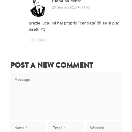
Elena
ha detto:
20 Gennaio 2015 @ 17:40
grazie luca. mi hai proprio “centrata”!!!! se si puo’
dire!!! <3
RISPONDI
POST A NEW COMMENT