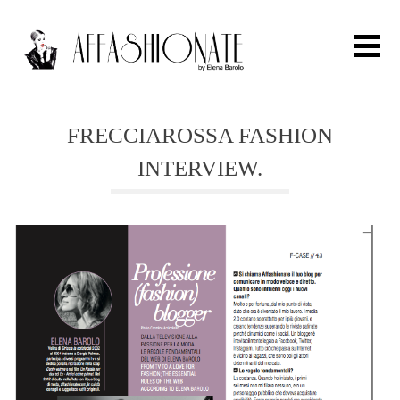
Search for:
FRECCIAROSSA FASHION
INTERVIEW.
HOME
FASHION
OUTFIT
BEAUTY
TRAVEL
PARTIES