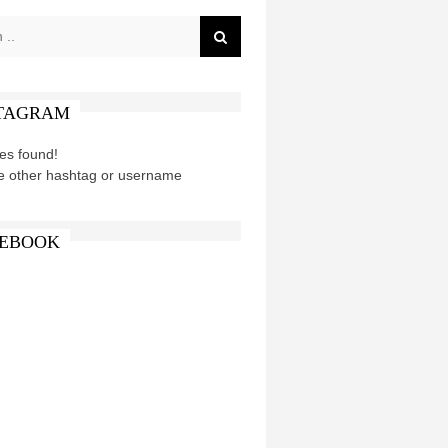
TAGRAM
es found!
e other hashtag or username
EBOOK