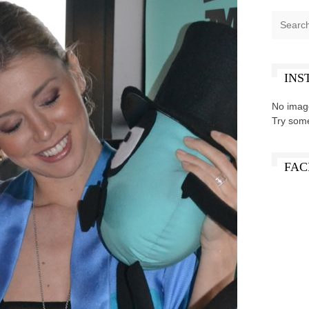
INS
No imag
Try som
FAC