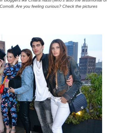
r bloggers lke Chiara Nasti (who’s also the testimonial of
 Comolli. Are you feeling curious? Check the pictures