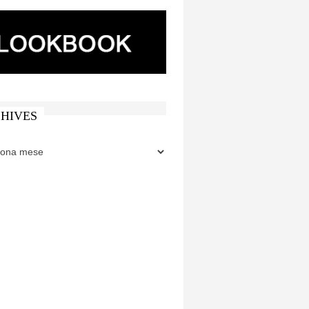
HIVES
ES