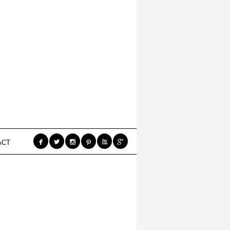






ACT