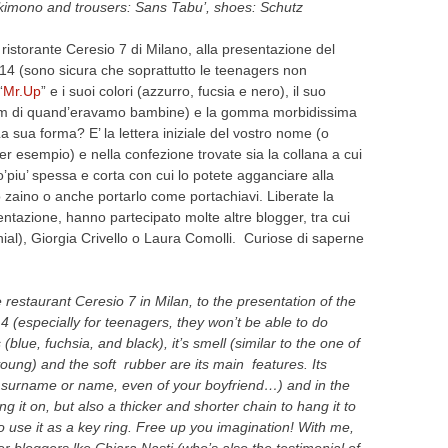
, kimono and trousers: Sans Tabu’, shoes: Schutz
ristorante Ceresio 7 di Milano, alla presentazione del
14 (sono sicura che soprattutto le teenagers non
“
Mr.Up
” e i suoi colori (azzurro, fucsia e nero), il suo
gum di quand’eravamo bambine) e la gomma morbidissima
i. La sua forma? E’ la lettera iniziale del vostro nome (o
 esempio) e nella confezione trovate sia la collana a cui
piu’ spessa e corta con cui lo potete agganciare alla
o zaino o anche portarlo come portachiavi. Liberate la
entazione, hanno partecipato molte altre blogger, tra cui
nial), Giorgia Crivello o Laura Comolli. Curiose di saperne
 restaurant Ceresio 7 in Milan, to the presentation of the
especially for teenagers, they won’t be able to do
(blue, fuchsia, and black), it’s smell (similar to the one of
g) and the soft rubber are its main features. Its
or surname or name, even of your boyfriend…) and in the
 it on, but also a thicker and shorter chain to hang it to
to use it as a key ring. Free up you imagination! With me,