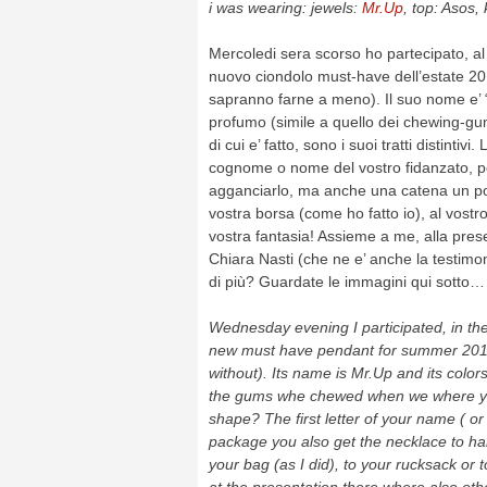
i was wearing: jewels:
Mr.Up
, top: Asos
Mercoledi sera scorso ho partecipato, al 
nuovo ciondolo must-have dell’estate 20
sapranno farne a meno). Il suo nome e’ 
profumo (simile a quello dei chewing-
di cui e’ fatto, sono i suoi tratti distintiv
cognome o nome del vostro fidanzato, per
agganciarlo, ma anche una catena un po’
vostra borsa (come ho fatto io), al vostr
vostra fantasia! Assieme a me, alla pres
Chiara Nasti (che ne e’ anche la testimo
di più? Guardate le immagini qui sotto…
Wednesday evening I participated, in the
new must have pendant for summer 2014 (
without). Its name is Mr.Up and its colors 
the gums whe chewed when we where youn
shape? The first letter of your name ( 
package you also get the necklace to hang
your bag (as I did), to your rucksack or 