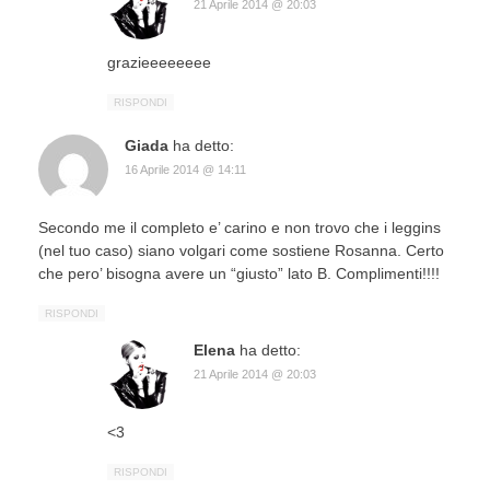
21 Aprile 2014 @ 20:03
grazieeeeeeee
RISPONDI
Giada
ha detto:
16 Aprile 2014 @ 14:11
Secondo me il completo e’ carino e non trovo che i leggins
(nel tuo caso) siano volgari come sostiene Rosanna. Certo
che pero’ bisogna avere un “giusto” lato B. Complimenti!!!!
RISPONDI
Elena
ha detto:
21 Aprile 2014 @ 20:03
<3
RISPONDI