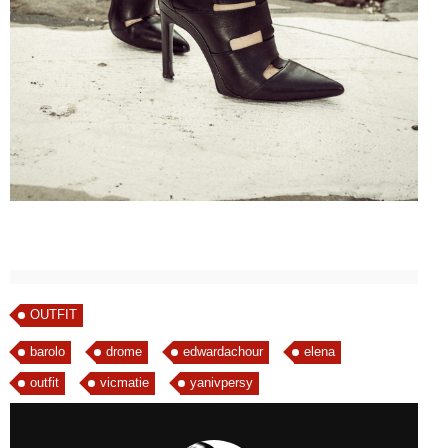
OUTFIT
barolo
drome
edwardachour
elena
outfit
vicmatie
yanivpersy