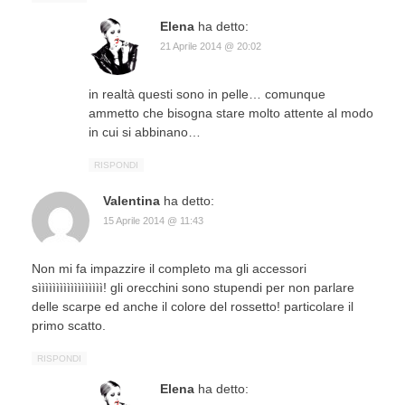
Elena
ha detto:
21 Aprile 2014 @ 20:02
in realtà questi sono in pelle… comunque
ammetto che bisogna stare molto attente al modo
in cui si abbinano…
RISPONDI
Valentina
ha detto:
15 Aprile 2014 @ 11:43
Non mi fa impazzire il completo ma gli accessori
sìììììììììììììììììì! gli orecchini sono stupendi per non parlare
delle scarpe ed anche il colore del rossetto! particolare il
primo scatto.
RISPONDI
Elena
ha detto: