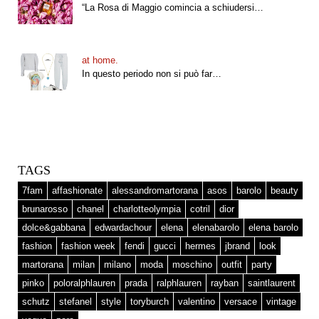
“La Rosa di Maggio comincia a schiudersi…
at home.
In questo periodo non si può far…
TAGS
7fam
affashionate
alessandromartorana
asos
barolo
beauty
brunarosso
chanel
charlotteolympia
cotril
dior
dolce&gabbana
edwardachour
elena
elenabarolo
elena barolo
fashion
fashion week
fendi
gucci
hermes
jbrand
look
martorana
milan
milano
moda
moschino
outfit
party
pinko
poloralphlauren
prada
ralphlauren
rayban
saintlaurent
schutz
stefanel
style
toryburch
valentino
versace
vintage