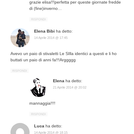
grazie elisa!!!perfetta per queste giornate fredde
di (fine)inverno…
RISPONDI
Elena Bibi
ha detto:
14 Aprile 2014 @ 17:45
Avevo un paio di stivaletti Le SIlla identici a questi e li ho
buttati un paio di anni fa!!!Arggggg
RISPONDI
Elena
ha detto:
21 Aprile 2014 @ 20:02
mannaggia!!!!
RISPONDI
Luca
ha detto:
14 Aprile 2014 @ 18:15