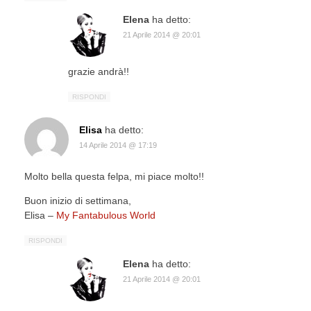
Elena
ha detto:
21 Aprile 2014 @ 20:01
grazie andrà!!
RISPONDI
Elisa
ha detto:
14 Aprile 2014 @ 17:19
Molto bella questa felpa, mi piace molto!!
Buon inizio di settimana,
Elisa –
My Fantabulous World
RISPONDI
Elena
ha detto:
21 Aprile 2014 @ 20:01