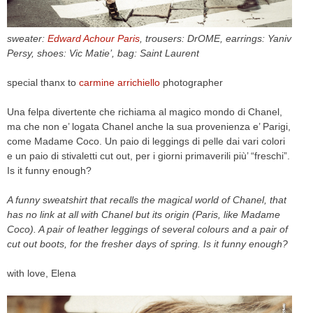
CELEB
sweater:
Edward Achour Paris
, trousers: DrOME, earrings: Yaniv
Persy, shoes: Vic Matie’, bag: Saint Laurent
VIDEO
special thanx to
carmine arrichiello
photographer
PRESS
Una felpa divertente che richiama al magico mondo di Chanel,
CONTACT
ma che non e’ logata Chanel anche la sua provenienza e’ Parigi,
come Madame Coco. Un paio di leggings di pelle dai vari colori
e un paio di stivaletti cut out, per i giorni primaverili più’ “freschi”.
Is it funny enough?
ABOUT
ARCHIVES
A funny sweatshirt that recalls the magical world of Chanel, that
CONTACT
has no link at all with Chanel but its origin (Paris, like Madame
HOME
Coco). A pair of leather leggings of several colours and a pair of
cut out boots, for the fresher days of spring. Is it funny enough?
with love, Elena