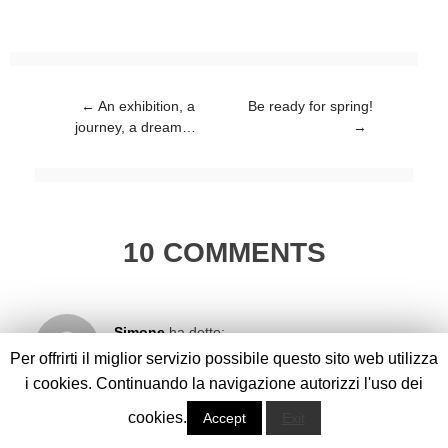
Post navigation
←
An exhibition, a
Be ready for spring!
journey, a dream…
→
10 COMMENTS
Simone
ha detto:
1 Febbraio 2014 @ 19:49
Per offrirti il miglior servizio possibile questo sito web utilizza
i cookies. Continuando la navigazione autorizzi l'uso dei
FERRE’ un vero maestro .. La mia maggior stima .
cookies.
Accept
Exit
Simone