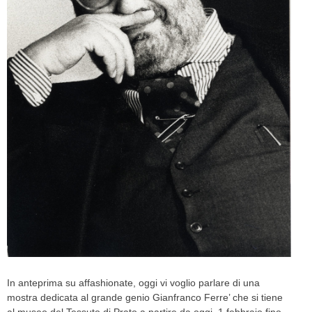
CELEB
VIDEO
PRESS
CONTACT
ABOUT
ARCHIVES
CONTACT
HOME
In anteprima su affashionate, oggi vi voglio parlare di una
mostra dedicata al grande genio Gianfranco Ferre’ che si tiene
al museo del Tessuto di Prato a partire da oggi, 1 febbraio fino