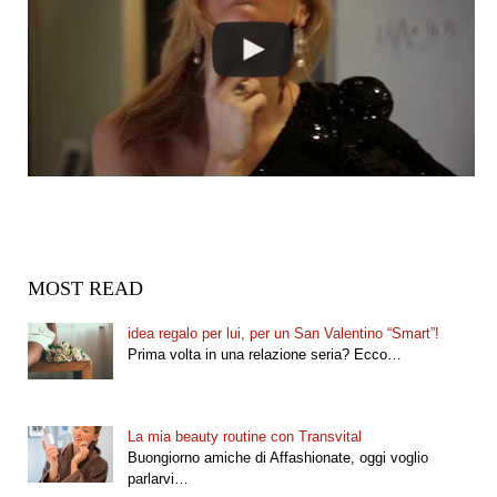
MOST READ
idea regalo per lui, per un San Valentino “Smart”!
Prima volta in una relazione seria? Ecco…
La mia beauty routine con Transvital
Buongiorno amiche di Affashionate, oggi voglio
parlarvi…