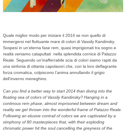
CELEB
VIDEO
Quale miglior modo per iniziare il 2014 se non quello di
PRESS
immergersi nel fluttuante mare di colori di Vassily Kandinsky.
Sospesi in un’eterna fase rem, quasi imprigionati tra sogno e
CONTACT
realtà veniamo catapultati nella splendida cornice di Palazzo
Reale. Seguendo un’inafferrabile scia di colori siamo rapiti da
una sinfonia di ottanta capolavori che, con la loro deflagrante
forza cromatica, colpiscono l’anima annullando il grigio
ABOUT
dell’inverno meneghino.
ARCHIVES
CONTACT
Can you find a better way to start 2014 than diving into the
HOME
floating sea of colors of Vassily Kandinsky? Hanging in a
continous rem phase, almost imprisoned between dream and
reality we get thrown into the wonderful frame of Palazzo Reale.
Following an elusive contrail of colors we are captivated by a
simphony of 80 masterpieces that, with their exploding
chromatic power hit the soul cancelling the greyness of the