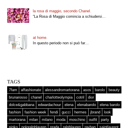
la rosa di maggio, secondo Chanel.
“La Rosa di Maggio comincia a schiudersi…
at home.
In questo periodo non si può far…
TAGS
7fam
affashionate
alessandromartorana
asos
barolo
beauty
brunarosso
chanel
charlotteolympia
cotril
dior
dolce&gabbana
edwardachour
elena
elenabarolo
elena barolo
fashion
fashion week
fendi
gucci
hermes
jbrand
look
martorana
milan
milano
moda
moschino
outfit
party
pinko
poloralphlauren
prada
ralphlauren
rayban
saintlaurent