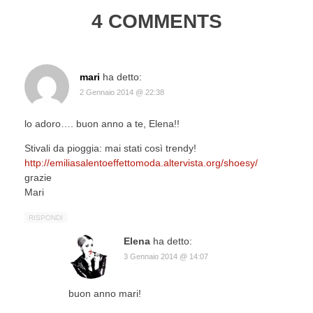
4 COMMENTS
mari
ha detto:
2 Gennaio 2014 @ 22:38
lo adoro…. buon anno a te, Elena!!
Stivali da pioggia: mai stati così trendy!
http://emiliasalentoeffettomoda.altervista.org/shoesy/
grazie
Mari
RISPONDI
Elena
ha detto:
3 Gennaio 2014 @ 14:07
buon anno mari!