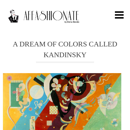
Search for:
A DREAM OF COLORS CALLED
KANDINSKY
HOME
FASHION
OUTFIT
BEAUTY
TRAVEL
PARTIES