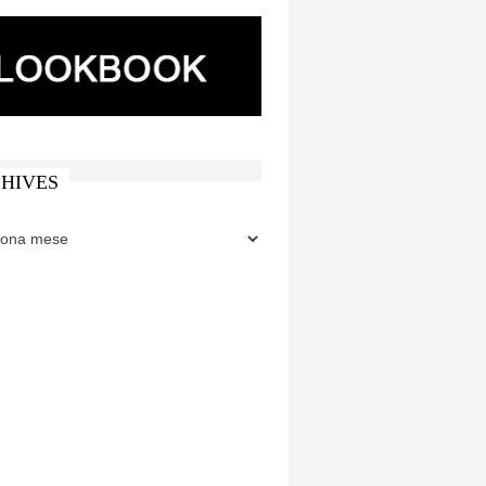
HIVES
ES