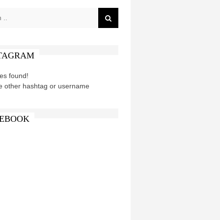
TAGRAM
es found!
e other hashtag or username
EBOOK