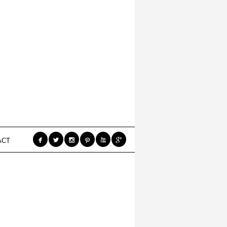






ACT