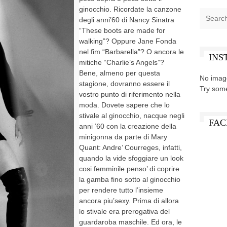
ginocchio. Ricordate la canzone
degli anni’60 di Nancy Sinatra
“These boots are made for
walking”? Oppure Jane Fonda
nel fim “Barbarella”? O ancora le
INS
mitiche “Charlie’s Angels”?
Bene, almeno per questa
No imag
stagione, dovranno essere il
Try som
vostro punto di riferimento nella
moda. Dovete sapere che lo
stivale al ginocchio, nacque negli
FAC
anni ’60 con la creazione della
minigonna da parte di Mary
Quant: Andre’ Courreges, infatti,
quando la vide sfoggiare un look
cosi femminile penso’ di coprire
la gamba fino sotto al ginocchio
per rendere tutto l’insieme
ancora piu’sexy. Prima di allora
lo stivale era prerogativa del
guardaroba maschile. Ed ora, le