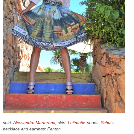
CELEB
VIDEO
PRESS
CONTACT
ABOUT
ARCHIVES
CONTACT
HOME
shirt:
Alessandro Martorana
, skirt:
Leitmotiv
, shoes:
Schutz
,
necklace and earrings: Fenton