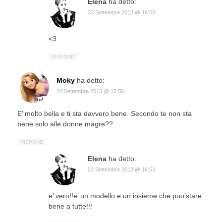
Elena
ha detto:
23 Settembre 2013 @ 16:53
<3
RISPONDI
Moky
ha detto:
22 Settembre 2013 @ 12:58
E’ molto bella e ti sta davvero bene. Secondo te non sta
bene solo alle donne magre??
RISPONDI
Elena
ha detto:
23 Settembre 2013 @ 16:53
e’ vero!!e’ un modello e un insieme che puo’stare
bene a tutte!!!