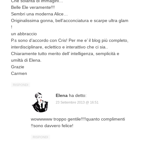
Che solarità di immagini…
Belle Ele veramente!!!
Sembri una moderna Alice…
Originalissima gonna, bell’acconciatura e scarpe ultra glam
!
un abbraccio
P.s sono d’accordo con Cris! Per me e’ il blog più completo,
interdisciplinare, eclettico e interattivo che ci sia..
Chiaramente tutto merito dell’ intelligenza, semplicità e
umiltà di Elena.
Grazie
Carmen
RISPONDI
Elena
ha detto:
23 Settembre 2013 @ 16:51
wowwwww troppo gentile!!!!quanto complimenti
!!sono davvero felice!
RISPONDI