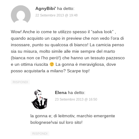
AgnyBibi'
ha detto:
22 Settembre 2013 @ 19:48
Wow! Anche io come te utilizzo spesso il “salva look” ,
quando acquisto un capo in preview che non vedo l’ora di
insossare, punto su qualcosa di bianco! La camicia penso
sia su misura, molto simile alle mie sempre del marto
(bianca non ce l’ho però!) che hanno un tessuto pazzesco
e un ottima riuscita
La gonna è meravigliosa, dove
posso acquistarla a milano? Scarpe top!
RISPONDI
Elena
ha detto:
23 Settembre 2013 @ 16:50
la gonna e; di leitmotiv, marchio emergente
bolognese!vai sul loro sito!
RISPONDI