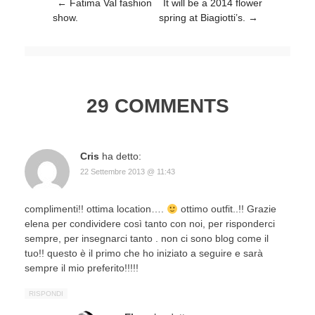
Post navigation
←
Fatima Val fashion
It will be a 2014 flower
show.
spring at Biagiotti’s.
→
29 COMMENTS
Cris
ha detto:
22 Settembre 2013 @ 11:43
complimenti!! ottima location….
ottimo outfit..!! Grazie
elena per condividere così tanto con noi, per risponderci
sempre, per insegnarci tanto . non ci sono blog come il
tuo!! questo è il primo che ho iniziato a seguire e sarà
sempre il mio preferito!!!!!
RISPONDI