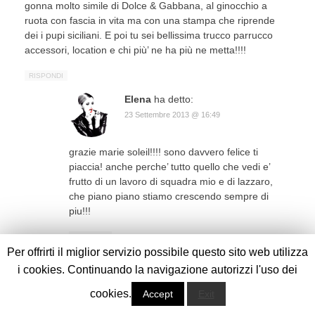
gonna molto simile di Dolce & Gabbana, al ginocchio a
ruota con fascia in vita ma con una stampa che riprende
dei i pupi siciliani. E poi tu sei bellissima trucco parrucco
accessori, location e chi più’ ne ha più ne metta!!!!
RISPONDI
Elena
ha detto:
23 Settembre 2013 @ 16:49
grazie marie soleil!!!! sono davvero felice ti
piaccia! anche perche’ tutto quello che vedi e’
frutto di un lavoro di squadra mio e di lazzaro,
che piano piano stiamo crescendo sempre di
piu!!!
RISPONDI
Per offrirti il miglior servizio possibile questo sito web utilizza
i cookies. Continuando la navigazione autorizzi l'uso dei
Martina
ha detto:
23 Settembre 2013 @ 10:24
cookies.
Accept
Exit