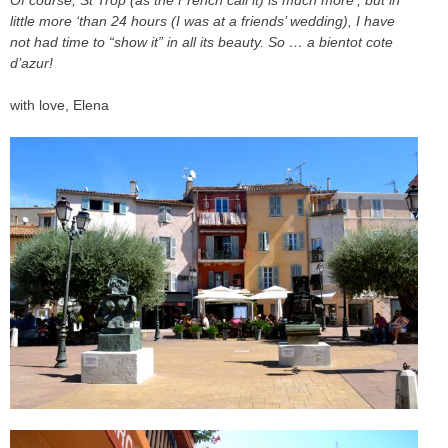
little more ‘than
24 hours (
I was at a
friends’ wedding
), I have
not
had time to
“
show it”
in
all its beauty
.
So …
a bientot
cote
d’
azur
!
with love, Elena