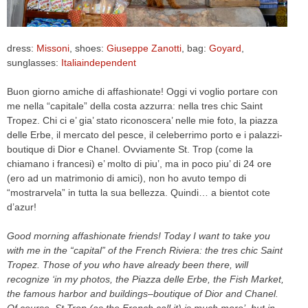
CELEB
dress:
Missoni
, shoes:
Giuseppe Zanotti
, bag:
Goyard
,
VIDEO
sunglasses:
Italiaindependent
PRESS
Buon giorno amiche di affashionate! Oggi vi voglio portare con
me nella “capitale” della costa azzurra: nella tres chic Saint
CONTACT
Tropez. Chi ci e’ gia’ stato riconoscera’ nelle mie foto, la piazza
delle Erbe, il mercato del pesce, il celeberrimo porto e i palazzi-
boutique di Dior e Chanel. Ovviamente St. Trop (come la
chiamano i francesi) e’ molto di piu’, ma in poco piu’ di 24 ore
ABOUT
(ero ad un matrimonio di amici), non ho avuto tempo di
ARCHIVES
“mostrarvela” in tutta la sua bellezza. Quindi… a bientot cote
CONTACT
d’azur!
HOME
Good morning affashionate
friends
!
Today I want to
take you
with me
in the “
capital” of the
French Riviera
:
the
tres
chic
Saint
Tropez
. Those of you who have already
been
there,
will
recognize
‘
in my photos
,
the
Piazza delle Erbe
,
the Fish Market
,
the famous
harbor
and buildings
–
boutique of
Dior and
Chanel
.
Of course, St
Trop
(
as
the French call it
)
is
much more’, but in