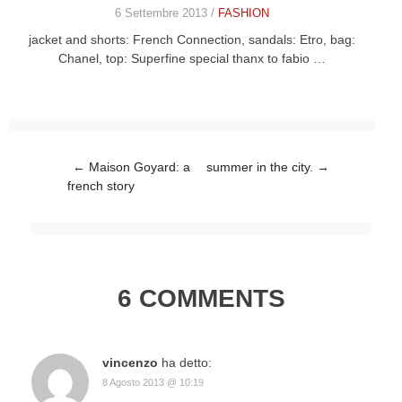
6 Settembre 2013 /
FASHION
jacket and shorts: French Connection, sandals: Etro, bag:
Chanel, top: Superfine special thanx to fabio …
Post navigation
←
Maison Goyard: a
summer in the city.
→
french story
6 COMMENTS
vincenzo
ha detto:
8 Agosto 2013 @ 10:19