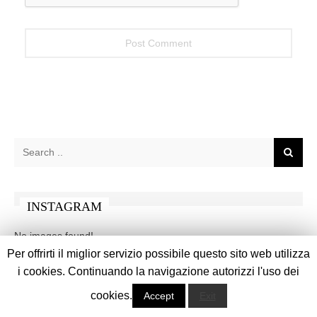
INSTAGRAM
No images found!
Try some other hashtag or username
Per offrirti il miglior servizio possibile questo sito web utilizza
i cookies. Continuando la navigazione autorizzi l'uso dei
cookies.
Accept
Exit
FACEBOOK