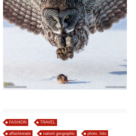
FASHION
TRAVEL
affashionate
nationl geographic
photo. foto