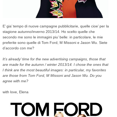
CELEB
VIDEO
E’ gia’ tempo di nuove campagne pubblicitarie, quelle cioe’ per la
stagione autunno/inverno 2013/14. Ho scelto quelle che
PRESS
secondo me sono le immagini piu’ belle: in particolare, le mie
preferite sono quelle di Tom Ford, M Missoni e Jason Wu. Siete
CONTACT
d’accordo con me?
It’s
already’
time for the new
advertising campaigns,
those
that
are made
for the autumn
/ winter
2013/14
.
I chose
the ones that
ABOUT
I think are
the most beautiful images
:
in particular
, my
favorites
ARCHIVES
are those
from
Tom
Ford
, M
Missoni
and Jason
Wu
.
Do you
CONTACT
agree with
me?
HOME
with love, Elena