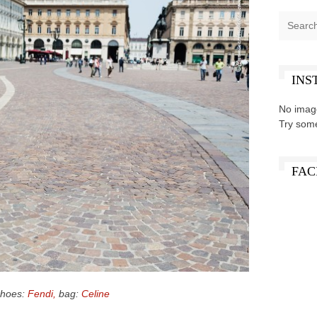
INS
No imag
Try som
FAC
shoes:
Fendi,
bag:
Celine