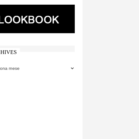
HIVES
ES