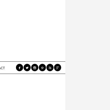






ACT