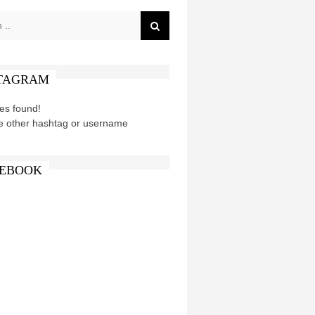
TAGRAM
es found!
e other hashtag or username
EBOOK