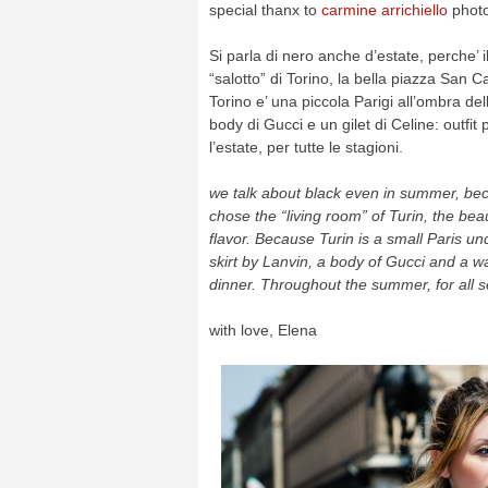
special thanx to
carmine arrichiello
photo
Si parla di nero anche d’estate, perche’ i
“salotto” di Torino, la bella piazza San C
Torino e’ una piccola Parigi all’ombra de
body di Gucci e un gilet di Celine: outfit
l’estate, per tutte le stagioni.
we talk about
black
even in summer,
be
chose the
“living room”
of Turin
, the bea
flavor
.
Because
Turin is a
small
Paris und
skirt
by Lanvin
,
a
body
of Gucci
and a wa
dinner.
Throughout the summer
,
for all
with love, Elena