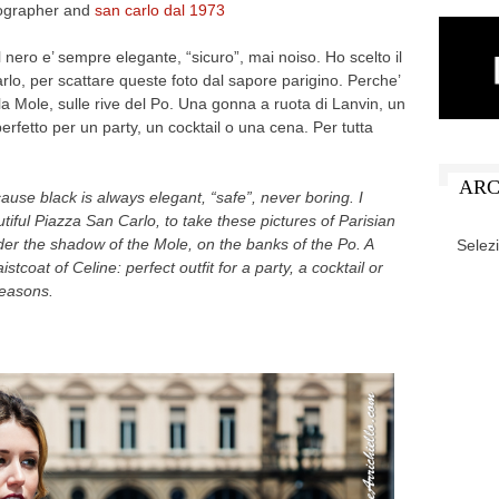
grapher and
san carlo dal 1973
l nero e’ sempre elegante, “sicuro”, mai noiso. Ho scelto il
arlo, per scattare queste foto dal sapore parigino. Perche’
lla Mole, sulle rive del Po. Una gonna a ruota di Lanvin, un
 perfetto per un party, un cocktail o una cena. Per tutta
ARC
cause
black is
always elegant
,
“safe”
, n
ever
boring
.
I
utiful
Piazza San Carlo
,
to
take these pictures
of
Parisian
ARCHIV
er the s
hadow of the Mole
,
on the banks
of the Po
.
A
istcoat
of
Celine
:
perfect outfit
for a party
,
a cocktail or
 seasons
.