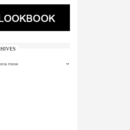
HIVES
ES