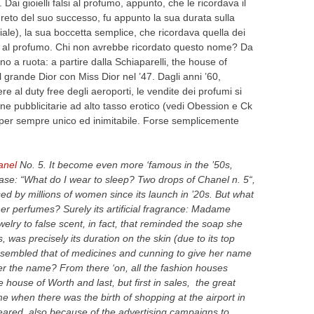
Dai gioielli falsi al profumo, appunto, che le ricordava il
reto del suo successo, fu appunto la sua durata sulla
iciale), la sua boccetta semplice, che ricordava quella dei
ome al profumo. Chi non avrebbe ricordato questo nome? Da
ono a ruota: a partire dalla Schiaparelli, the house of
l grande Dior con Miss Dior nel ’47. Dagli anni ’60,
re al duty free degli aeroporti, le vendite dei profumi si
 pubblicitarie ad alto tasso erotico (vedi Obession e Ck
’ per sempre unico ed inimitabile. Forse semplicemente
anel
No. 5.
It b
ecome
even more ‘
famous
in the ’50s,
ase
: “What do
I wear
to sleep
?
Two drops of
Chanel
n.
5
“,
sed
by millions of women
since its launch
in
’20s.
But what
her
perfumes
?
Surely
it
s
artificial fragrance
: Madame
welry
to
false
scent
, in fact,
that reminded
the soap
s
he
s,
was precisely
its duration
on the skin
(
due to its
top
esembled that
of medicines
and cunning
to give her
name
er
the name?
From there ‘
on, all
the fashion houses
e house
of Worth
and
last
,
but
first
in sales,
the great
ime when
there was the
birth
of
shopping at the
airport in
eared
,
also because of
the advertising campaigns
to