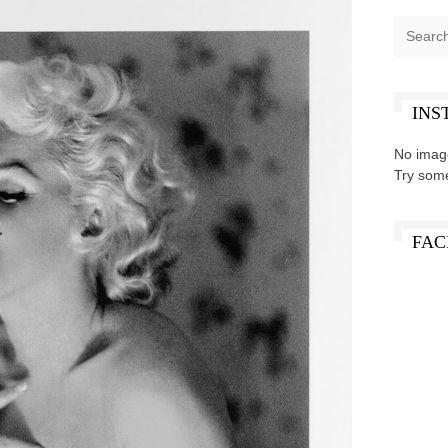
INS
No imag
Try som
FAC