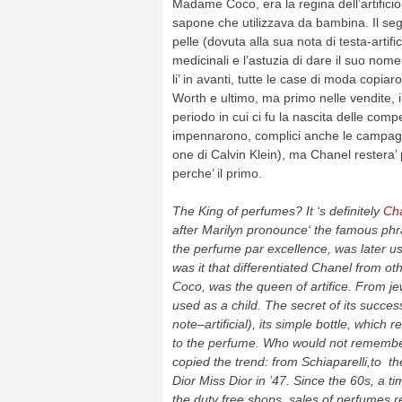
Madame Coco, era la regina dell’artificio. 
sapone che utilizzava da bambina. Il seg
pelle (dovuta alla sua nota di testa-artif
medicinali e l’astuzia di dare il suo n
li’ in avanti, tutte le case di moda copiar
Worth e ultimo, ma primo nelle vendite, i
periodo in cui ci fu la nascita delle compe
impennarono, complici anche le campagne
one di Calvin Klein), ma Chanel restera
perche’ il primo.
The King of
perfumes
?
It ‘s definitely
Ch
after
Marilyn
pronounce
‘
the
famous phr
the perfume
par excellence,
was later
u
was it
that differentiated Chanel
from ot
Coco
,
was the queen
of artifice
.
From je
used
as a child.
The secret
of its succes
note
–
artificial
), its
simple
bottle
, which
r
to the perfume.
Who
would not rememb
copied
the trend
:
from
Schiaparelli
,to
th
Dior
Miss Dior
in ’47
.
Since the 60s
, a t
the duty free shops
, sales
of perfumes
r