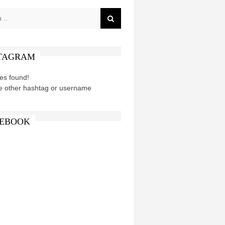
TAGRAM
es found!
e other hashtag or username
EBOOK