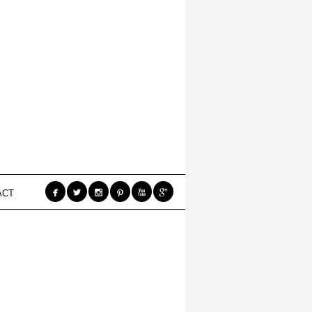






ACT