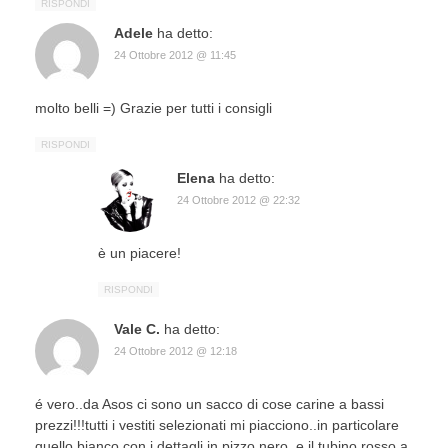
RISPONDI
Adele
ha detto:
24 Ottobre 2012 @ 11:45
molto belli =) Grazie per tutti i consigli
RISPONDI
Elena
ha detto:
24 Ottobre 2012 @ 22:32
è un piacere!
RISPONDI
Vale C.
ha detto:
24 Ottobre 2012 @ 12:18
é vero..da Asos ci sono un sacco di cose carine a bassi
prezzi!!!tutti i vestiti selezionati mi piacciono..in particolare
quello bianco con i dettagli in pizzo nero..e il tubino rosso a