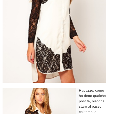
CELEB
VIDEO
PRESS
CONTACT
ABOUT
ARCHIVES
CONTACT
HOME
Ragazze, come
ho detto qualche
post fa, bisogna
stare al passo
coi tempi e i