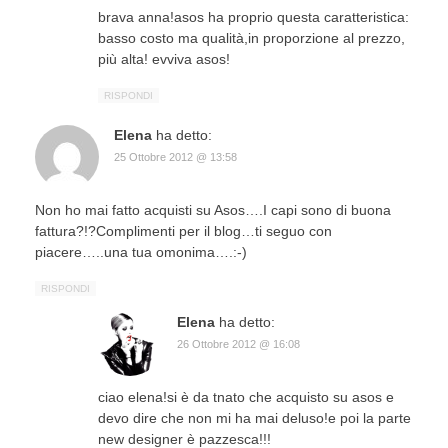
brava anna!asos ha proprio questa caratteristica:
basso costo ma qualità,in proporzione al prezzo,
più alta! evviva asos!
RISPONDI
Elena
ha detto:
25 Ottobre 2012 @ 13:58
Non ho mai fatto acquisti su Asos….I capi sono di buona
fattura?!?Complimenti per il blog…ti seguo con
piacere…..una tua omonima….:-)
RISPONDI
Elena
ha detto:
26 Ottobre 2012 @ 16:08
ciao elena!si è da tnato che acquisto su asos e
devo dire che non mi ha mai deluso!e poi la parte
new designer è pazzesca!!!