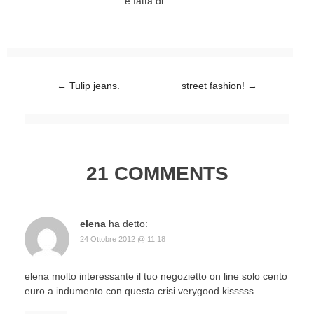
è fatta di …
Post navigation
←
Tulip jeans.
street fashion!
→
21 COMMENTS
elena
ha detto:
24 Ottobre 2012 @ 11:18
elena molto interessante il tuo negozietto on line solo cento
euro a indumento con questa crisi verygood kisssss