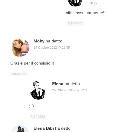
16:12
siiiiii!!assolutamente!!!
RISPONDI
Moky
ha detto:
24 Ottobre 2012 @ 12:55
Grazie per il consiglio!!!
RISPONDI
Elena
ha detto:
24 Ottobre 2012 @ 22:30
;_)
RISPONDI
Elena Bibi
ha detto: