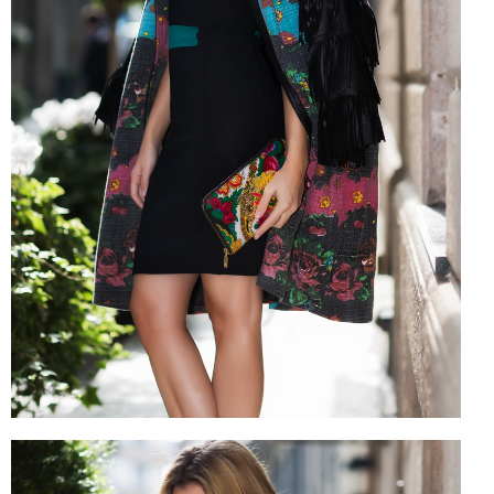
CELEB
VIDEO
PRESS
CONTACT
ABOUT
ARCHIVES
CONTACT
HOME