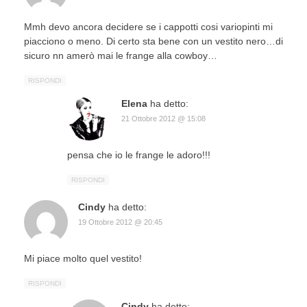
Mmh devo ancora decidere se i cappotti cosi variopinti mi
piacciono o meno. Di certo sta bene con un vestito nero…di
sicuro nn amerò mai le frange alla cowboy…
RISPONDI
Elena
ha detto:
21 Ottobre 2012 @ 15:08
pensa che io le frange le adoro!!!
RISPONDI
Cindy
ha detto:
19 Ottobre 2012 @ 20:45
Mi piace molto quel vestito!
RISPONDI
Cindy
ha detto: