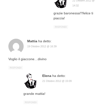
21 Ottobre 2012 @
14:32
grazie baronessa!!!felice ti
piaccia!
RISPONDI
Mattia
ha detto:
19 Ottobre 2012 @ 16:39
Voglio il giaccone…divino
RISPONDI
Elena
ha detto:
21 Ottobre 2012 @ 15:09
grande mattia!
RISPONDI