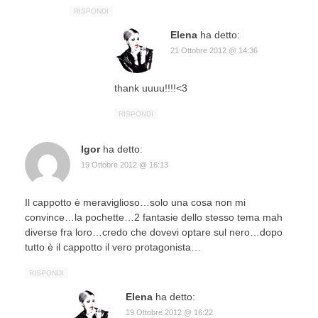
RISPONDI
Elena
ha detto:
21 Ottobre 2012 @ 14:36
thank uuuu!!!!<3
RISPONDI
Igor
ha detto:
19 Ottobre 2012 @ 16:13
Il cappotto è meraviglioso…solo una cosa non mi
convince…la pochette…2 fantasie dello stesso tema mah
diverse fra loro…credo che dovevi optare sul nero…dopo
tutto è il cappotto il vero protagonista…
RISPONDI
Elena
ha detto:
19 Ottobre 2012 @ 16:22