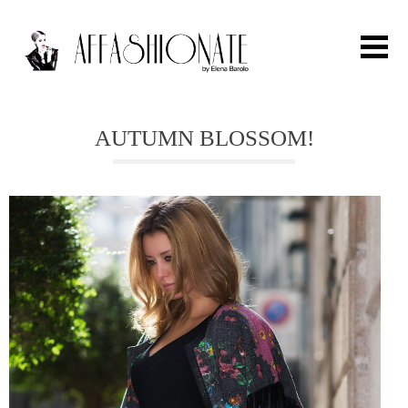
Search for:
AUTUMN BLOSSOM!
HOME
FASHION
OUTFIT
BEAUTY
TRAVEL
PARTIES