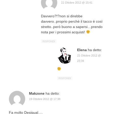
21 Ottobre 2012 @ 15:41
Davvero?!?non si direbbe
davvero..proprio perchè il tacco è così
stretto..però buono a sapersi…prendo
nota per i prossimi acquisti!
RISPONDI
Elena
ha detto:
21 Ottobre 2012 @
23:34
RISPONDI
Makzone
ha detto:
19 Ottobre 2012 @ 17:38
Fa molto Desigual….