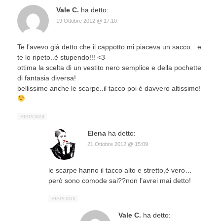
Vale C.
ha detto:
19 Ottobre 2012 @ 17:10
Te l’avevo già detto che il cappotto mi piaceva un sacco…e
te lo ripeto..è stupendo!!! <3
ottima la scelta di un vestito nero semplice e della pochette
di fantasia diversa!
bellissime anche le scarpe..il tacco poi è davvero altissimo!
RISPONDI
Elena
ha detto:
21 Ottobre 2012 @ 15:09
le scarpe hanno il tacco alto e stretto,è vero…
però sono comode sai??non l’avrei mai detto!
RISPONDI
Vale C.
ha detto: