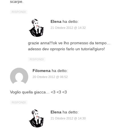
scarpe.
RISPONDI
Elena
ha detto:
21 Ottobre 2012 @ 14:32
grazie anna!!!ok ve lho promesso da tempo…
adesso dev oproprio farlo un tutorial!giuro!
RISPONDI
Filomena
ha detto:
20 Ottobre 2012 @ 06:52
Voglio quella giacca… <3 <3 <3
RISPONDI
Elena
ha detto:
21 Ottobre 2012 @ 14:30