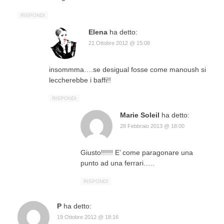
RISPONDI
Elena
ha detto:
21 Ottobre 2012 @ 15:08
insommma….se desigual fosse come manoush si
leccherebbe i baffi!!
RISPONDI
Marie Soleil
ha detto:
28 Febbraio 2013 @ 18:00
Giusto!!!!!! E’ come paragonare una
punto ad una ferrari…..
RISPONDI
P
ha detto:
19 Ottobre 2012 @ 18:16