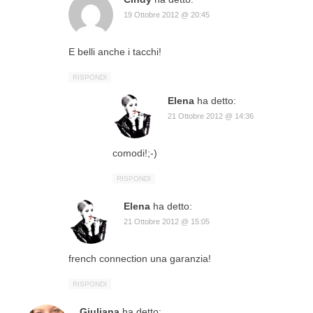
19 Ottobre 2012 @ 20:45
E belli anche i tacchi!
RISPONDI
Elena
ha detto:
21 Ottobre 2012 @ 14:36
comodi!;-)
RISPONDI
Elena
ha detto:
21 Ottobre 2012 @ 15:05
french connection una garanzia!
RISPONDI
Giuliana
ha detto: