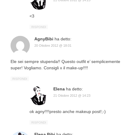
<3
RISPONDI
AgnyBibi
ha detto:
20 Ottobre 2012 @ 18:01
Ele sei sempre stupenda!! Questo outfit e’ semplicemente
super! Vogliamo. Consigli x il make-up!!!!
RISPONDI
Elena
ha detto:
21 Ottobre 2012 @ 14:23
ok agny!!!!presto anche makeup post!;-)
RISPONDI
Elena Bibi
ha detto: