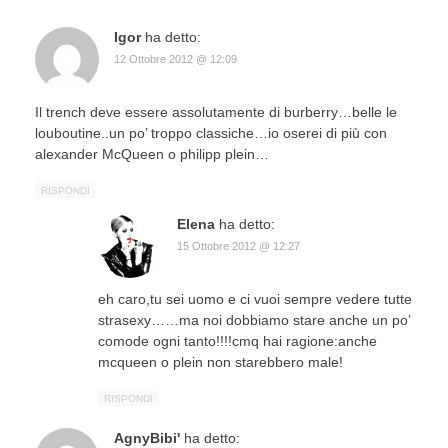
Igor
ha detto:
12 Ottobre 2012 @ 12:09
Il trench deve essere assolutamente di burberry…belle le
louboutine..un po’ troppo classiche…io oserei di più con
alexander McQueen o philipp plein…
RISPONDI
Elena
ha detto:
15 Ottobre 2012 @ 12:27
eh caro,tu sei uomo e ci vuoi sempre vedere tutte
strasexy……ma noi dobbiamo stare anche un po’
comode ogni tanto!!!!cmq hai ragione:anche
mcqueen o plein non starebbero male!
RISPONDI
AgnyBibi'
ha detto: