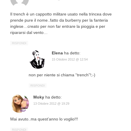
Il trench è un cappotto militare usato nella trincea dove
prende pure il nome..fatto da burberry per la fanteria
inglese…creato per non far entrare la pioggia e per
ripararsi dal vento…
RISPONDI
Elena
ha detto:
15 Ottobre 2012 @ 12:54
non per niente si chiama “trench”!;-)
RISPONDI
Moky
ha detto:
13 Ottobre 2012 @ 19:29
Mai avuto..ma quest’anno lo voglio!!!
RISPONDI