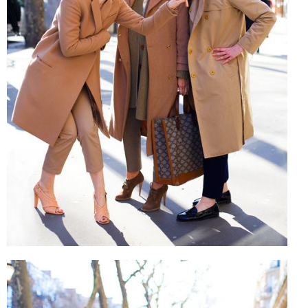
CELEB
VIDEO
PRESS
CONTACT
ABOUT
ARCHIVES
CONTACT
HOME