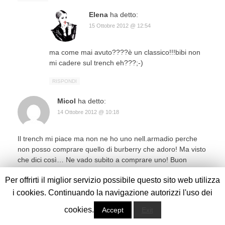
Elena
ha detto:
15 Ottobre 2012 @ 12:54
ma come mai avuto????è un classico!!!bibi non
mi cadere sul trench eh???;-)
RISPONDI
Micol
ha detto:
14 Ottobre 2012 @ 10:18
Il trench mi piace ma non ne ho uno nell.armadio perche
non posso comprare quello di burberry che adoro! Ma visto
che dici così… Ne vado subito a comprare uno! Buon
giorno del sole… Un bacio!
Per offrirti il miglior servizio possibile questo sito web utilizza
RISPONDI
i cookies. Continuando la navigazione autorizzi l'uso dei
Elena
ha detto:
cookies.
Accept
Exit
15 Ottobre 2012 @ 12:57