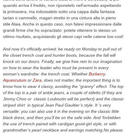
quando arriva il freddo, non riponetelo nell’armadio aspettando
la primavera, ma indossatelo sotto una cappa dalla fantasia
tartan o cammello, magari stretto in una cintura alta in pieno
stile Alaia. Anche in questo caso, non fatevi impressionare dalle
grandi firme che ho sopracitato: potete ottenere lo stesso un
ottimo risultato, acquistando gli stessi capi nelle catene low cost!
And now it’s officially arrived: be ready on Monday to pull out of
the closet trench coat and hunter boots, because the fall will
knock on our doors. Finally, we give free rein to our imagination
on how to wear the leader who must be present in every
woman’s wardrobe: the trench coat. Whether
Burberry
,
Aquascutum
or
Zara
, does not matter, the important thing is to
know how to wear it classy, avoiding the “granny” effect. The top
of the top is a pair of ankle jeans, a couple of stiletto (if they are
Jimmy Choo or classic Louboutin will be perfect) and the classic
striped shirt in typical Jean Paul Gaultier’s style. It ‘s very
versatile: you can also use it in the evening on the classic little
black dress, and then you’ll be on the safe side. And ‘forbidden
the use of trench paired with cardigan good-girl style, or with
grandmother’s pearl necklace and earrings matching.No please.