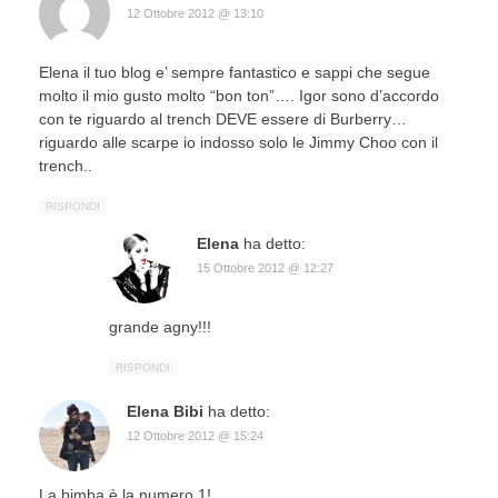
12 Ottobre 2012 @ 13:10
Elena il tuo blog e’ sempre fantastico e sappi che segue
molto il mio gusto molto “bon ton”…. Igor sono d’accordo
con te riguardo al trench DEVE essere di Burberry…
riguardo alle scarpe io indosso solo le Jimmy Choo con il
trench..
RISPONDI
Elena
ha detto:
15 Ottobre 2012 @ 12:27
grande agny!!!
RISPONDI
Elena Bibi
ha detto:
12 Ottobre 2012 @ 15:24
La bimba è la numero 1!