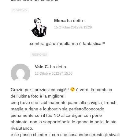
RISPONDI
Elena
ha detto:
15 Ottobre 2012 @ 12:29
sembra già un’adulta ma è fantastica!!!
RISPONDI
Vale C.
ha detto:
12 Ottobre 2012 @ 15:58
Grazie per i preziosi consigli!!!
è vero..la bambina
dell’ultima foto è la migliore!
cmq trovo che l’abbinamento jeans alla caviglia, trench,
maglia a righe e louboutin sia perfetto!!concordo
pienamente con il tuo NO al cardigan con perle
abbinate..non lo sopporto!belle le gonne in pelle..le sto
rivalutando..
e se posso chiederti..con che cosa indosseresti gli stivali