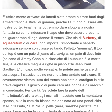
E’ ufficialmente arrivato: da lunedì siate pronte a tirare fuori dagli
armadi trench e stivali di gomma, perchè l’autunno busserà alle
nostre porte. Finalmente potremmo dare sfogo alla nostra
fantasia su come indossare il capo che deve essere presente
nel guardaroba di ogni donna: il trench. Che sia di
Burberry
, di
Aquascutum
o di
Zara
, non importa, l’importante è saperlo
indossare sempre con classe evitando l’effetto “nonnina”. Il top
del top è con un paio di jeans alla caviglia, un paio di decolletè
(se sono di Jimmy Choo o le classiche di Louboutin è la morte
sua) e la classica maglia a righe in pieno stile Jean Paul
Gaultier. E’ un capo molto versatile: lo potete anche usare di
sera sopra il classico tubino nero, e allora andate sul sicuro. E’
severamente vietato l’uso del trench abbinato al cardigan in stile
brava-ragazza, il girocollo di perle caro alle nonne e gli orecchini
in coordinato. Per carità. Se volete fare la parte dell’
“intellettuale”, allora ok agli occhiali in acetato con la montatura
spessa, ok alla camicia bianca ma abbinata ad una pencil skirt,
MAI in tessuto, SEMPRE di pelle (nera, sarebbe perfetta, ma
vanno bene anche le varianti testa di moro o bordeaux). E poi