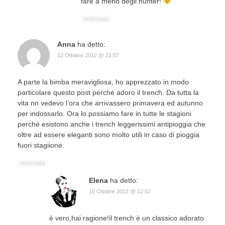
fare a meno degli hunter!
RISPONDI
Anna
ha detto:
12 Ottobre 2012 @ 21:57
A parte la bimba meravigliosa, ho apprezzato in modo
particolare questo post perché adoro il trench. Da tutta la
vita nn vedevo l’ora che arrivassero primavera ed autunno
per indossarlo. Ora lo possiamo fare in tutte le stagioni
perché esistono anche i trench leggerissimi antipioggia che
oltre ad essere eleganti sono molto utili in caso di pioggia
fuori stagiione.
RISPONDI
Elena
ha detto:
15 Ottobre 2012 @ 12:52
è vero,hai ragione!il trench è un classico adorato