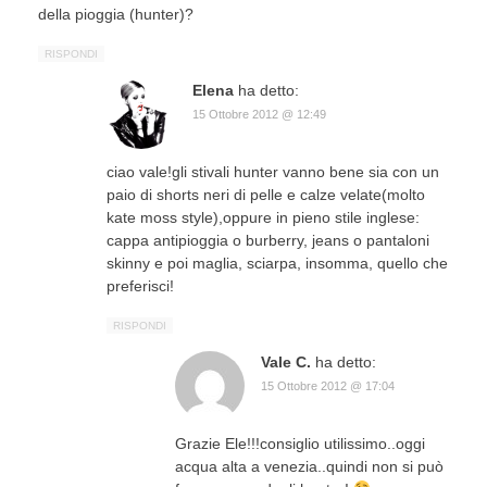
della pioggia (hunter)?
RISPONDI
Elena
ha detto:
15 Ottobre 2012 @ 12:49
ciao vale!gli stivali hunter vanno bene sia con un
paio di shorts neri di pelle e calze velate(molto
kate moss style),oppure in pieno stile inglese:
cappa antipioggia o burberry, jeans o pantaloni
skinny e poi maglia, sciarpa, insomma, quello che
preferisci!
RISPONDI
Vale C.
ha detto:
15 Ottobre 2012 @ 17:04
Grazie Ele!!!consiglio utilissimo..oggi
acqua alta a venezia..quindi non si può