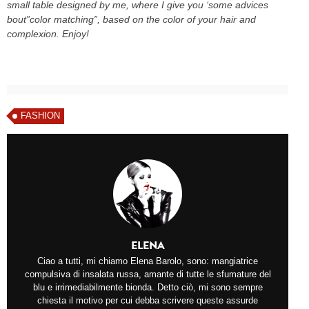
small table designed by me, where I give you ‘some advices
bout”color matching”, based on the color of your hair and
complexion. Enjoy!
FASHION
ELENA
Ciao a tutti, mi chiamo Elena Barolo, sono: mangiatrice
compulsiva di insalata russa, amante di tutte le sfumature del
blu e irrimediabilmente bionda. Detto ciò, mi sono sempre
chiesta il motivo per cui debba scrivere queste assurde