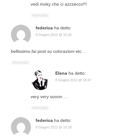
vedi moky che ci azzzecco!!!
RISPONDI
federica
ha detto:
8 Giugno 2012 @ 10:20
bellissimo,fai post su colorazioni etc…
RISPONDI
Elena
ha detto:
8 Giugno 2012 @ 18:47
very very sooon….
RISPONDI
federica
ha detto:
8 Giugno 2012 @ 10:28