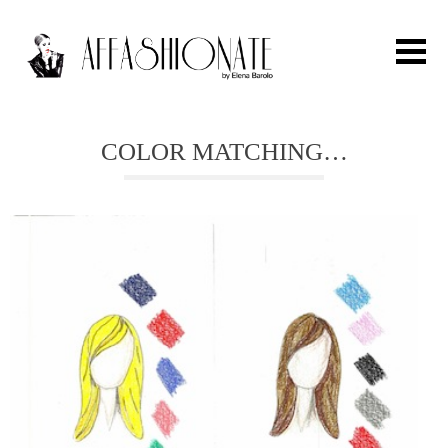
Search for:
COLOR MATCHING…
HOME
FASHION
OUTFIT
BEAUTY
TRAVEL
PARTIES