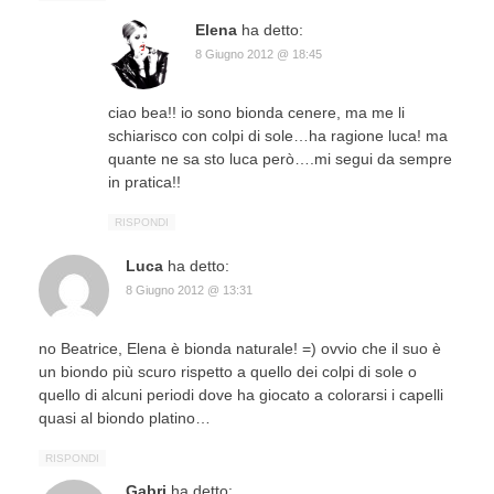
Elena
ha detto:
8 Giugno 2012 @ 18:45
ciao bea!! io sono bionda cenere, ma me li
schiarisco con colpi di sole…ha ragione luca! ma
quante ne sa sto luca però….mi segui da sempre
in pratica!!
RISPONDI
Luca
ha detto:
8 Giugno 2012 @ 13:31
no Beatrice, Elena è bionda naturale! =) ovvio che il suo è
un biondo più scuro rispetto a quello dei colpi di sole o
quello di alcuni periodi dove ha giocato a colorarsi i capelli
quasi al biondo platino…
RISPONDI
Gabri
ha detto: