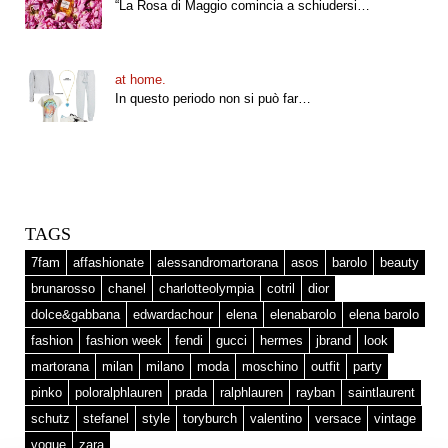
“La Rosa di Maggio comincia a schiudersi…
at home.
In questo periodo non si può far…
TAGS
7fam
affashionate
alessandromartorana
asos
barolo
beauty
brunarosso
chanel
charlotteolympia
cotril
dior
dolce&gabbana
edwardachour
elena
elenabarolo
elena barolo
fashion
fashion week
fendi
gucci
hermes
jbrand
look
martorana
milan
milano
moda
moschino
outfit
party
pinko
poloralphlauren
prada
ralphlauren
rayban
saintlaurent
schutz
stefanel
style
toryburch
valentino
versace
vintage
vogue
zara