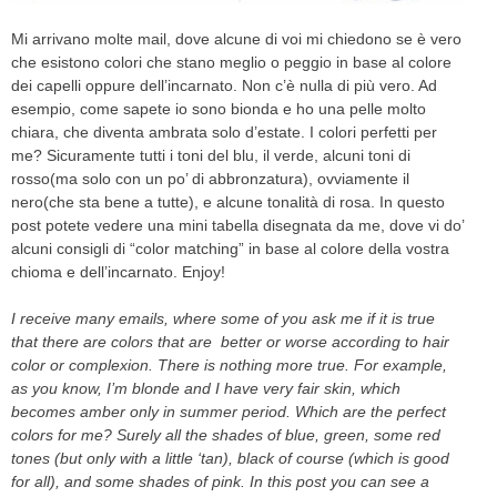
Mi arrivano molte mail, dove alcune di voi mi chiedono se è vero
che esistono colori che stano meglio o peggio in base al colore
dei capelli oppure dell’incarnato. Non c’è nulla di più vero. Ad
esempio, come sapete io sono bionda e ho una pelle molto
chiara, che diventa ambrata solo d’estate. I colori perfetti per
me? Sicuramente tutti i toni del blu, il verde, alcuni toni di
rosso(ma solo con un po’ di abbronzatura), ovviamente il
nero(che sta bene a tutte), e alcune tonalità di rosa. In questo
post potete vedere una mini tabella disegnata da me, dove vi do’
alcuni consigli di “color matching” in base al colore della vostra
chioma e dell’incarnato. Enjoy!
I receive many emails, where some of you ask me if it is true
that there are colors that are better or worse according to hair
color or complexion. There is nothing more true. For example,
as you know, I’m blonde and I have very fair skin, which
becomes amber only in summer period. Which are the perfect
colors for me? Surely all the shades of blue, green, some red
tones (but only with a little ‘tan), black of course (which is good
for all), and some shades of pink. In this post you can see a