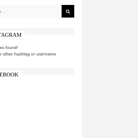
TAGRAM
es found!
e other hashtag or username
EBOOK