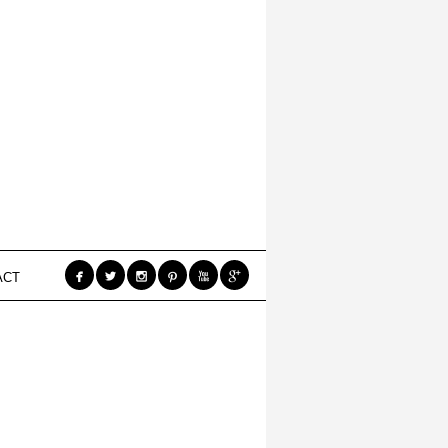






ACT