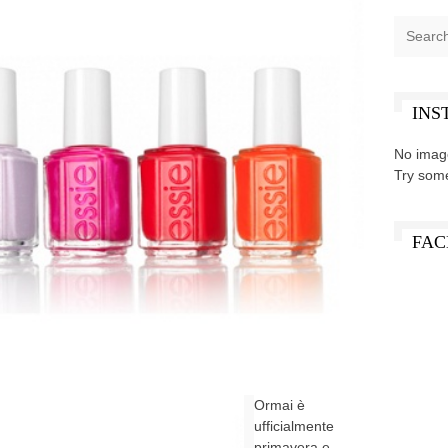
INS
No imag
Try som
FAC
Ormai è
ufficialmente
primavera e