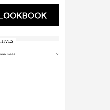
HIVES
ES