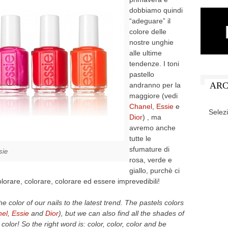
dobbiamo quindi
“adeguare” il
colore delle
nostre unghie
alle ultime
tendenze. I toni
pastello
ARC
andranno per la
maggiore (vedi
Chanel
,
Essie
e
ARCHIV
Dior
) , ma
avremo anche
tutte le
sfumature di
sie
rosa, verde e
giallo, purchè ci
olorare, colorare, colorare ed essere imprevedibili!
the color of our nails to the latest trend. The pastels colors
el
,
Essie
and
Dior
), but we can also find all the shades of
color! So the right word is: color, color, color and be