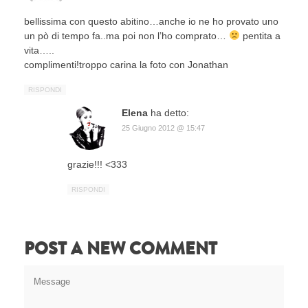
bellissima con questo abitino…anche io ne ho provato uno
un pò di tempo fa..ma poi non l’ho comprato…
pentita a
vita…..
complimenti!troppo carina la foto con Jonathan
RISPONDI
Elena
ha detto:
25 Giugno 2012 @ 15:47
grazie!!! <333
RISPONDI
POST A NEW COMMENT