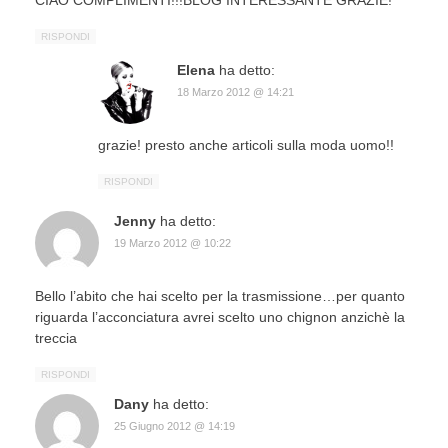
CIAO COMPLIMENTI!!!BLOG INTERESSANTE GRAZIE!
RISPONDI
Elena
ha detto:
18 Marzo 2012 @ 14:21
grazie! presto anche articoli sulla moda uomo!!
RISPONDI
Jenny
ha detto:
19 Marzo 2012 @ 10:22
Bello l’abito che hai scelto per la trasmissione…per quanto
riguarda l’acconciatura avrei scelto uno chignon anzichè la
treccia
RISPONDI
Dany
ha detto:
25 Giugno 2012 @ 14:19