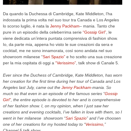
Da quando la Duchessa di Cambridge, Kate Middleton, l’ha
indossata la prima volta nel suo tour tra Canada e Los Angeles
lo scorso luglio, è nata la
Jenny Packham
– mania. Tanto che
pure in un episodio della celeberrima serie
“Gossip Girl”
, le
viene dedicata un’intera puntata comprensiva di fashion show.
Io, da parte mia, appena ho visto le sue creazioni da sera e
cocktail, me ne sono innamorata, così sono andata nel suo
showroom milanese “
Sari Spazio”
e ho scelto una sua creazione
per la mia ospitata di oggi a
“Verissimo”
, talk show di Canale 5.
Ever since the Duchess of Cambridge, Kate Middleton, has worn
her creation for the first time during her tour of Canada and Los
Angeles last July, came out the
Jenny Packham
-mania. So
much so that even in an episode of the famous series “
Gossip
Girl”
, the entire episode is devoted to her and is comprehensive
of her fashion show. I, on my opinion, when I just saw her
creations and evening cocktails, I’ve fallen in love with them, so I
went in her milanese showroom “
Sari Spazio
” and I’ve choosen
one of her creations for my hosted today to “
Verissimo,
”
Channel 5 talk show .