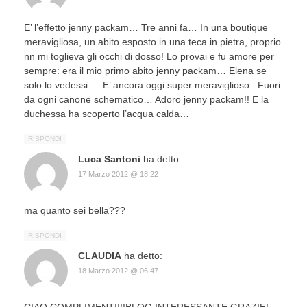
E’ l’effetto jenny packam… Tre anni fa… In una boutique
meravigliosa, un abito esposto in una teca in pietra, proprio
nn mi toglieva gli occhi di dosso! Lo provai e fu amore per
sempre: era il mio primo abito jenny packam… Elena se
solo lo vedessi … E’ ancora oggi super meraviglioso.. Fuori
da ogni canone schematico… Adoro jenny packam!! E la
duchessa ha scoperto l’acqua calda…
RISPONDI
Luca Santoni
ha detto:
17 Marzo 2012 @ 18:22
ma quanto sei bella???
RISPONDI
CLAUDIA
ha detto:
18 Marzo 2012 @ 06:47