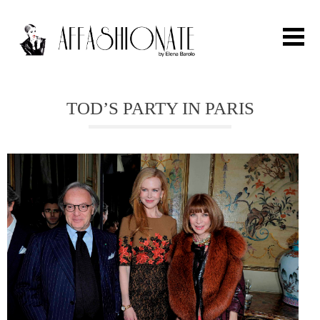
Search for:
TOD’S PARTY IN PARIS
HOME
FASHION
OUTFIT
BEAUTY
TRAVEL
PARTIES