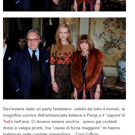
CELEB
VIDEO
PRESS
CONTACT
ABOUT
ARCHIVES
CONTACT
HOME
Dev’essere stato un party fantastico: celebs da tutto il mondo, la
magnifica cornice dell’ambasciata italiana a Parigi e il “sapore”di
Tod’s
nell’aria. Ci dovevo essere anch’io, avevo già cocktail
dress e valigia pronti, ma “cause di forza maggiore” mi hanno
trattenuta nella capitale meneghina… Così l’ufficio