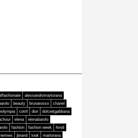
affashionate
alessandromartorana
barolo
beauty
brunarosso
chanel
teolympia
cotril
dior
dolce&gabbana
achour
elena
elenabarolo
arolo
fashion
fashion week
fendi
hermes
jbrand
look
martorana