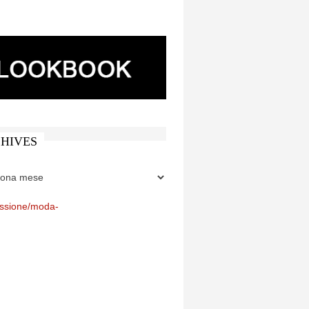
HIVES
ES
assione/moda-