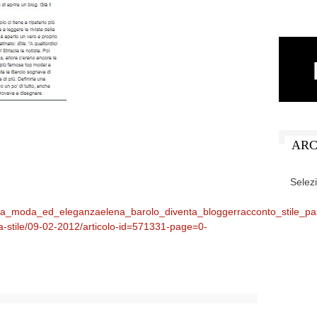
ARC
ARCHIV
ndenza_moda_ed_eleganzaelena_barolo_diventa_bloggerracconto_stile_p
a-stile/09-02-2012/articolo-id=571331-page=0-