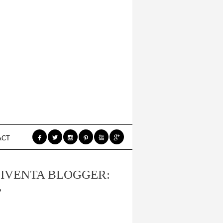






ACT
IVENTA BLOGGER:
”