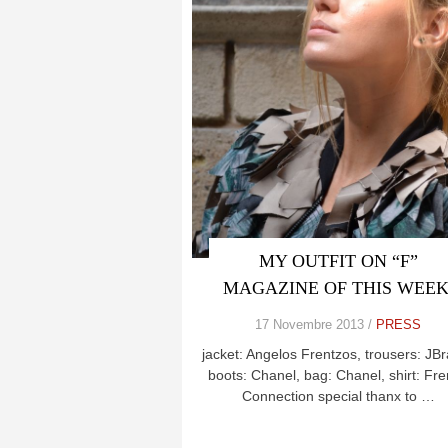
MY OUTFIT ON “F”
MAGAZINE OF THIS WEEK
17 Novembre 2013 /
PRESS
jacket: Angelos Frentzos, trousers: JB
boots: Chanel, bag: Chanel, shirt: Fr
Connection special thanx to …