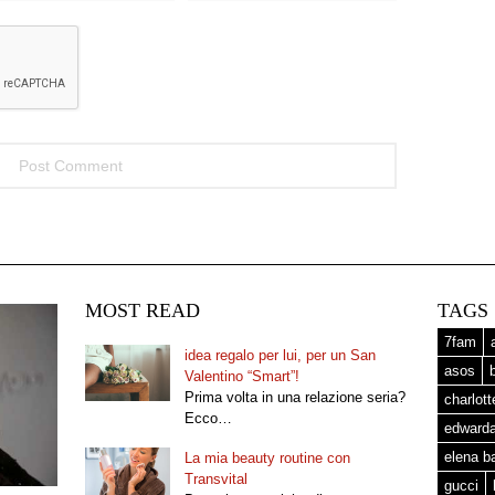
MOST READ
TAGS
7fam
idea regalo per lui, per un San
asos
Valentino “Smart”!
Prima volta in una relazione seria?
charlot
Ecco…
edward
elena b
La mia beauty routine con
Transvital
gucci