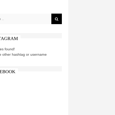
TAGRAM
es found!
e other hashtag or username
EBOOK