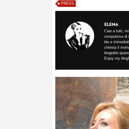
PRESS
ELENA
Ciao a tutti, 
compulsiva di 
blu e irrimedi
chiesta il mot
biografie quan
Enjoy my blog