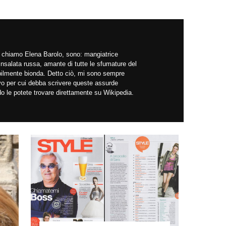
mi chiamo Elena Barolo, sono: mangiatrice
insalata russa, amante di tutte le sfumature del
abilmente bionda. Detto ciò, mi sono sempre
ivo per cui debba scrivere queste assurde
do le potete trovare direttamente su Wikipedia.
!