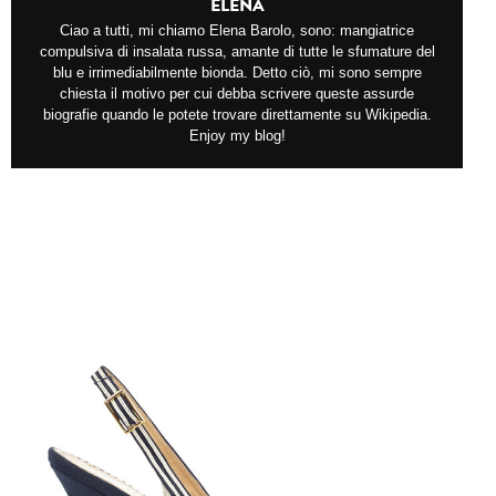
ELENA
Ciao a tutti, mi chiamo Elena Barolo, sono: mangiatrice
compulsiva di insalata russa, amante di tutte le sfumature del
blu e irrimediabilmente bionda. Detto ciò, mi sono sempre
chiesta il motivo per cui debba scrivere queste assurde
biografie quando le potete trovare direttamente su Wikipedia.
Enjoy my blog!