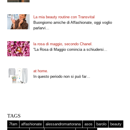
La mia beauty routine con Transvital
Buongiorno amiche di Affashionate, oggi voglio
parlarvi…
la rosa di maggio, secondo Chanel.
“La Rosa di Maggio comincia a schiudersi…
at home.
In questo periodo non si può far…
TAGS
7fam
affashionate
alessandromartorana
asos
barolo
beauty