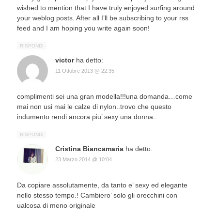
wished to mention that I have truly enjoyed surfing around
your weblog posts. After all I’ll be subscribing to your rss
feed and I am hoping you write again soon!
RISPONDI
victor
ha detto:
11 Ottobre 2013 @ 22:35
complimenti sei una gran modella!!!una domanda…come
mai non usi mai le calze di nylon..trovo che questo
indumento rendi ancora piu’ sexy una donna..
RISPONDI
Cristina Biancamaria
ha detto:
23 Marzo 2014 @ 10:04
Da copiare assolutamente, da tanto e’ sexy ed elegante
nello stesso tempo.! Cambiero’ solo gli orecchini con
ualcosa di meno originale