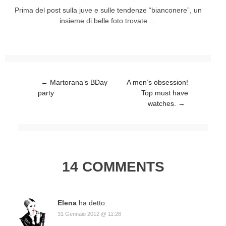
Prima del post sulla juve e sulle tendenze “bianconere”, un
insieme di belle foto trovate …
Post navigation
←
Martorana’s BDay
A men’s obsession!
party
Top must have
watches.
→
14 COMMENTS
Elena
ha detto:
31 Gennaio 2012 @ 11:28