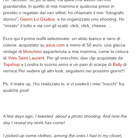
guardaroba, in quello di mia mamma e qualcosa preso in
prestito o regalato dai vari stilisti; ho chiamato il mio “fotografo
storico”,
Gianni Lo Giudice
, e ho organizzato uno shooting. Ho
“mixato” il tutto e via con gli scatti: click, click, cheese….
Ecco qui il primo outfit selezionato: un abito bianco e nero di
cotone, acquistato su
asos.com
a meno di 50 euro, una giacca
vintage di
Moschino
appartenuta a mia mamma, come la cintura
di
Yves Saint Laurent
. Per gli orecchini, due clip acquistate da
Topshop
a Londra lo scorso anno e un paio di scarpe di
Bally
di
vernice.Per vedere gli altri look, seguitemi nei prossimi giorni!!!
Ps: il make up, l’ho realizzato io, e vi svelerò i miei “trucchi” fra
qualche post!
A few days ago, I tweeted about a photo shooting. And now the
day I reveal my work has come!
I picked up some clothes, among the ones I had in my closet,