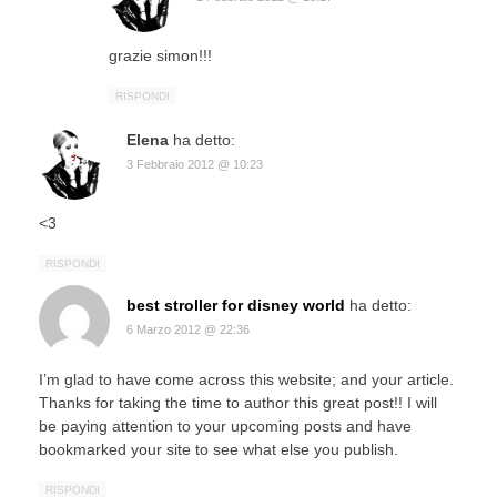
grazie simon!!!
RISPONDI
Elena
ha detto:
3 Febbraio 2012 @ 10:23
<3
RISPONDI
best stroller for disney world
ha detto:
6 Marzo 2012 @ 22:36
I’m glad to have come across this website; and your article.
Thanks for taking the time to author this great post!! I will
be paying attention to your upcoming posts and have
bookmarked your site to see what else you publish.
RISPONDI