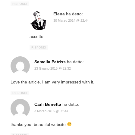
RISPONDI
Elena
ha detto:
30 Marzo 2014 @ 22:44
accetto!
RISPONDI
Samella Patriss
ha detto:
23 Giugno 2015 @ 22:32
Love the article. I am very impressed with it.
RISPONDI
Carli Bunetta
ha detto:
3 Marzo 2016 @ 05:33
thanks you. beautiful website