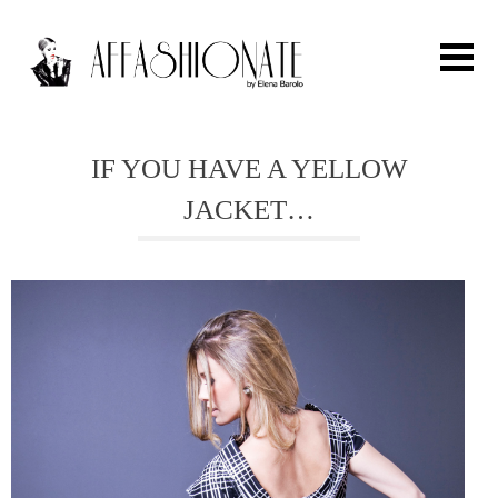
Search for:
IF YOU HAVE A YELLOW
JACKET…
HOME
FASHION
OUTFIT
BEAUTY
TRAVEL
PARTIES