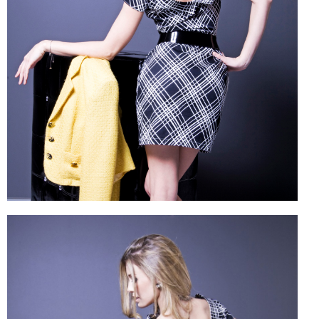
CELEB
VIDEO
PRESS
CONTACT
ABOUT
ARCHIVES
CONTACT
HOME