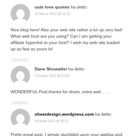
cute love quotes
ha detto:
15 Marzo 2012 @ 01:12
Nice blog here! Also your web site rather a lot up very fast!
What web host are you using? Can I am getting your
affiliate hyperlink to your host? I wish my web site loaded
up as fast as yours lol
RISPONDI
Dane Showalter
ha detto:
7 Giugno 2012 @ 03:23
WONDERFUL Post.thanks for share..extra wait .. …
RISPONDI
nheerdesign.wordpress.com
ha detto:
30 Aprile 2013 @ 00:12
Pretty great post. I simply stumbled upon your weblog and