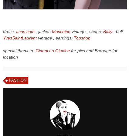
dress:
asos.com
, jacket:
Moschino
vintage , shoes:
Bally
, belt:
YvesSaintLaurent
vintage , earrings:
Topshop
special thanx to:
Gianni Lo Giudice
for pics and Barouge for
location
FASHION