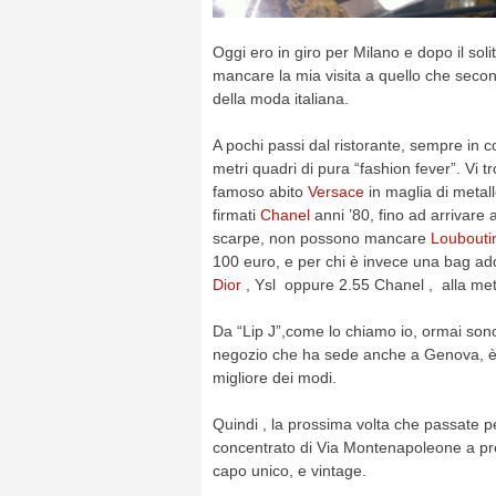
Oggi ero in giro per Milano e dopo il sol
mancare la mia visita a quello che secon
della moda italiana.
A pochi passi dal ristorante, sempre in co
metri quadri di pura “fashion fever”. Vi t
famoso abito
Versace
in maglia di metall
firmati
Chanel
anni ’80, fino ad arrivare 
scarpe, non possono mancare
Loubouti
100 euro, e per chi è invece una bag ad
Dior
, Ysl oppure 2.55 Chanel , alla met
Da “Lip J”,come lo chiamo io, ormai sono 
negozio che ha sede anche a Genova, è s
migliore dei modi.
Quindi , la prossima volta che passate pe
concentrato di Via Montenapoleone a prez
capo unico, e vintage.