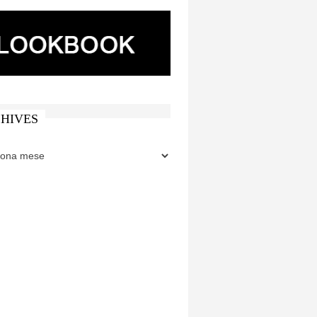
HIVES
ES