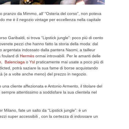
ito pranzo da Mimmo, all’ “Osteria del corso”, non poteva
do me è il negozio vintage per eccellenza nella capitale
rso Garibaldi, si trova “Lipstick jungle”: poco più di cento
roverete pezzi che hanno fatto la storia della moda: dal
o argentata indossato dalla pantera Naomi, a tailleur
a foulard di
Hermès
ormai introvabili. Per le amanti delle
n
,
Balenciaga
o
Ysl
praticamente mai usate a poco più di
dicted, potrà saziare la sua fame di borse acquistando
à (e a volte anche meno) del prezzo in negozio.
una cliente affezionata e Antonio Armento, il titolare del
empre attentissimo a soddisfare la sua clientela nel
r Milano, fate un salto da “Lipstick jungle”: è un
zi super accessibili , con la certezza di indossare un