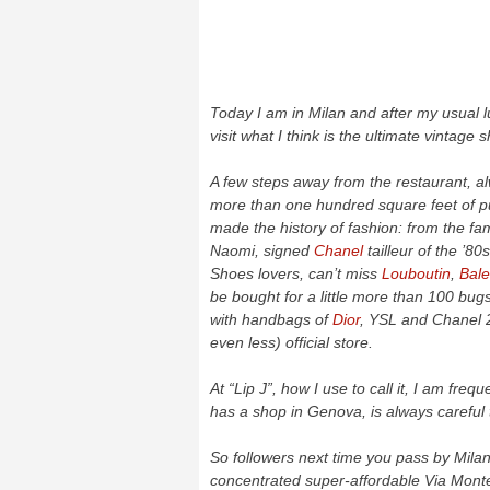
Today I am in Milan and after my usual l
visit what I think is the ultimate vintage s
A few steps away from the restaurant, alw
more than one hundred square feet of pur
made ​​the history of fashion: from the 
Naomi, signed
Chanel
tailleur of the ’80
Shoes lovers, can’t miss
Louboutin
,
Bale
be bought for a little more than 100 bugs
with handbags of
Dior
, YSL and Chanel 2
even less) official store.
At “Lip J”, how I use to call it, I am fr
has a shop in Genova, is always careful t
So followers next time you pass by Milan,
concentrated super-affordable Via Mont