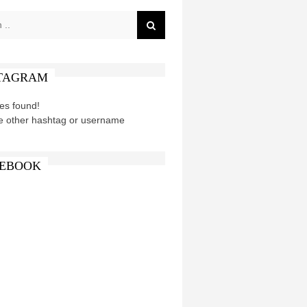
TAGRAM
es found!
e other hashtag or username
EBOOK