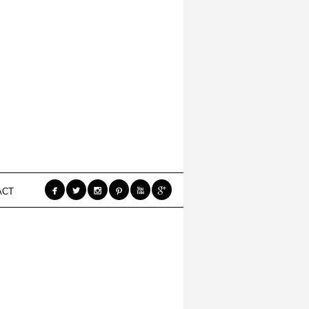






ACT