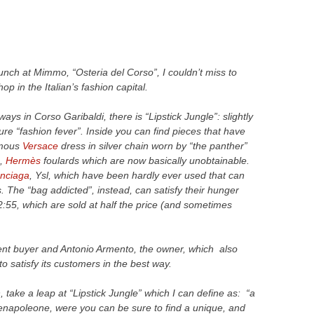
unch at Mimmo, “Osteria del Corso”, I couldn’t miss to
hop in the Italian’s fashion capital.
ays in Corso Garibaldi, there is “Lipstick Jungle”: slightly
e “fashion fever”. Inside you can find pieces that have
famous
Versace
dress in silver chain worn by “the panther”
s,
Hermès
foulards which are now basically unobtainable.
nciaga
, Ysl, which have been hardly ever used that can
. The “bag addicted”, instead, can satisfy their hunger
:55, which are sold at half the price (and sometimes
equent buyer and Antonio Armento, the owner, which also
o satisfy its customers in the best way.
 take a leap at “Lipstick Jungle” which I can define as: “a
enapoleone, were you can be sure to find a unique, and