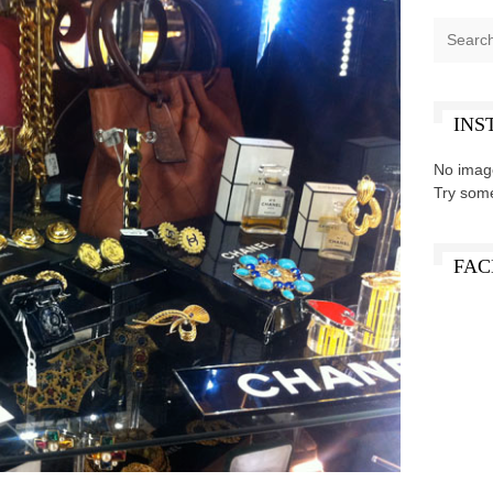
INS
No imag
Try som
FAC