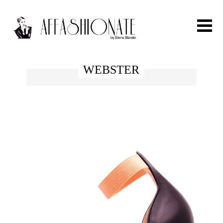
Search for:
WEBSTER
HOME
FASHION
OUTFIT
BEAUTY
TRAVEL
PARTIES