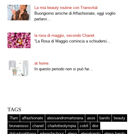
La mia beauty routine con Transvital
Buongiorno amiche di Affashionate, oggi voglio
parlarvi…
la rosa di maggio, secondo Chanel.
“La Rosa di Maggio comincia a schiudersi…
at home.
In questo periodo non si può far…
TAGS
7fam
affashionate
alessandromartorana
asos
barolo
beauty
brunarosso
chanel
charlotteolympia
cotril
dior
dolce&gabbana
edwardachour
elena
elenabarolo
elena barolo