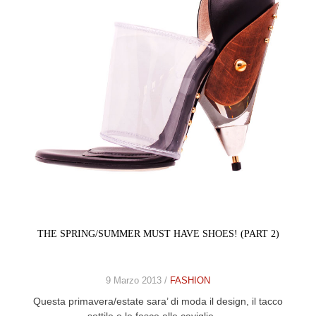
CELEB
VIDEO
PRESS
CONTACT
ABOUT
ARCHIVES
CONTACT
HOME
THE SPRING/SUMMER MUST HAVE SHOES! (PART 2)
9 Marzo 2013 /
FASHION
Questa primavera/estate sara’ di moda il design, il tacco
sottile e le fasce alle caviglie, …