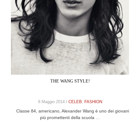
CELEB
VIDEO
PRESS
CONTACT
ABOUT
THE WANG STYLE!
ARCHIVES
CONTACT
HOME
8 Maggio 2014 /
CELEB
,
FASHION
Classe 84, americano, Alexander Wang è uno dei giovani
più promettenti della scuola …