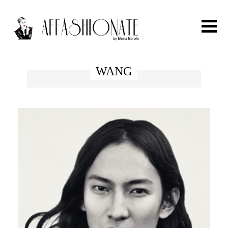
Search for:
WANG
HOME
FASHION
OUTFIT
BEAUTY
TRAVEL
PARTIES