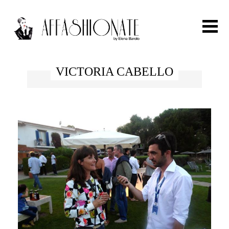
Search for:
VICTORIA CABELLO
HOME
FASHION
OUTFIT
BEAUTY
TRAVEL
PARTIES