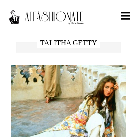
Search for:
TALITHA GETTY
HOME
FASHION
OUTFIT
BEAUTY
TRAVEL
PARTIES