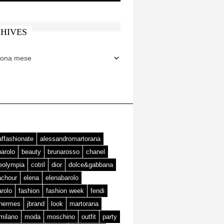
HIVES
ES
affashionate
alessandromartorana
barolo
beauty
brunarosso
chanel
teolympia
cotril
dior
dolce&gabbana
achour
elena
elenabarolo
arolo
fashion
fashion week
fendi
hermes
jbrand
look
martorana
milano
moda
moschino
outfit
party