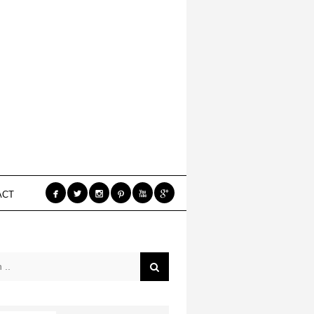






ACT