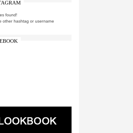
TAGRAM
es found!
e other hashtag or username
EBOOK