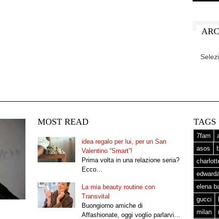
ARC
ARCHIV
MOST READ
TAGS
7fam
idea regalo per lui, per un San
asos
Valentino “Smart”!
Prima volta in una relazione seria?
charlot
Ecco…
edward
elena b
La mia beauty routine con
Transvital
gucci
Buongiorno amiche di
milan
Affashionate, oggi voglio parlarvi…