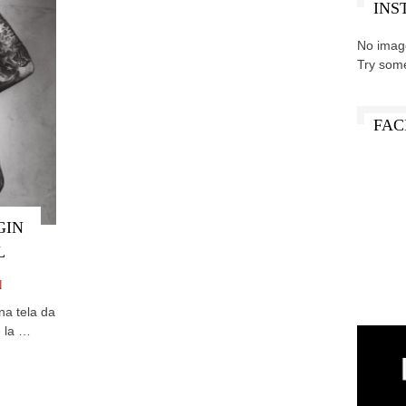
INS
No imag
Try som
FAC
GIN
L
N
na tela da
e la …