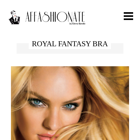
Search for:
ROYAL FANTASY BRA
HOME
FASHION
OUTFIT
BEAUTY
TRAVEL
PARTIES