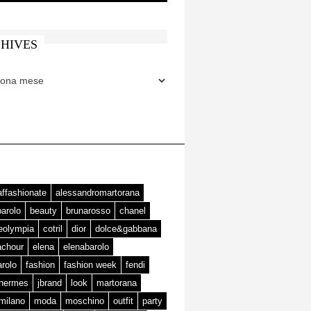
HIVES
ES
affashionate
alessandromartorana
barolo
beauty
brunarosso
chanel
teolympia
cotril
dior
dolce&gabbana
achour
elena
elenabarolo
arolo
fashion
fashion week
fendi
hermes
jbrand
look
martorana
milano
moda
moschino
outfit
party