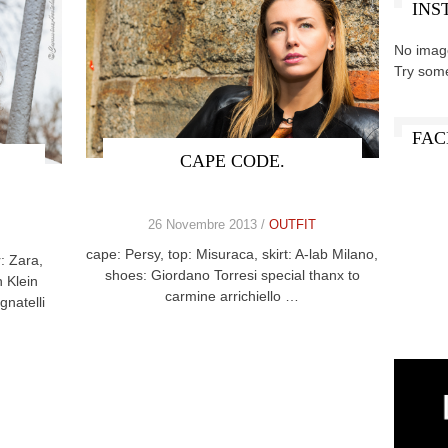
INS
No imag
Try som
FAC
CAPE CODE.
26 Novembre 2013 /
OUTFIT
cape: Persy, top: Misuraca, skirt: A-lab Milano,
: Zara,
shoes: Giordano Torresi special thanx to
n Klein
carmine arrichiello …
gnatelli