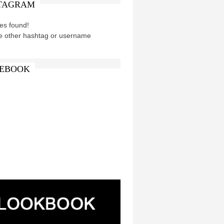
TAGRAM
es found!
e other hashtag or username
EBOOK