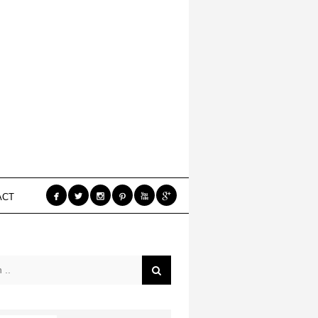






ACT