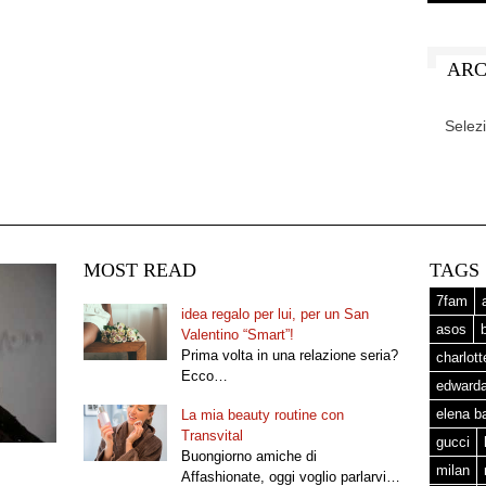
ARC
ARCHIV
MOST READ
TAGS
7fam
idea regalo per lui, per un San
asos
Valentino “Smart”!
Prima volta in una relazione seria?
charlot
Ecco…
edward
elena b
La mia beauty routine con
Transvital
gucci
Buongiorno amiche di
milan
Affashionate, oggi voglio parlarvi…