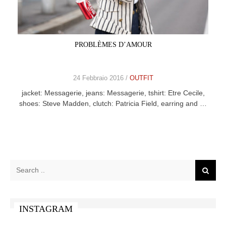
CELEB
VIDEO
PROBLÈMES D’AMOUR
PRESS
24 Febbraio 2016 /
OUTFIT
CONTACT
jacket: Messagerie, jeans: Messagerie, tshirt: Etre Cecile,
shoes: Steve Madden, clutch: Patricia Field, earring and …
ABOUT
ARCHIVES
CONTACT
HOME
INSTAGRAM