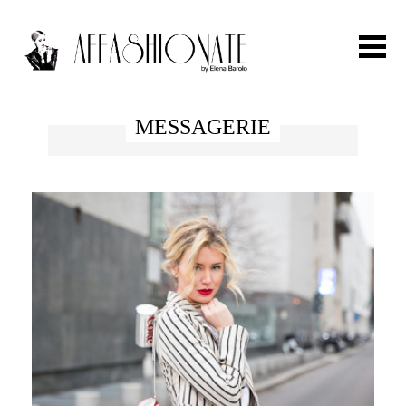
Search for:
MESSAGERIE
HOME
FASHION
OUTFIT
BEAUTY
TRAVEL
PARTIES