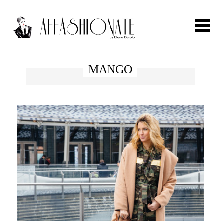
Search for:
MANGO
HOME
FASHION
OUTFIT
BEAUTY
TRAVEL
PARTIES