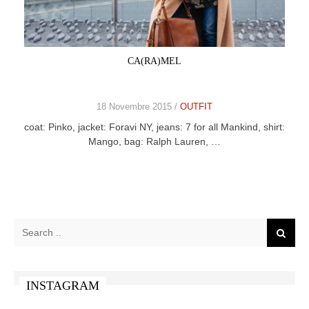
CELEB
VIDEO
CA(RA)MEL
PRESS
18 Novembre 2015 /
OUTFIT
CONTACT
coat: Pinko, jacket: Foravi NY, jeans: 7 for all Mankind, shirt:
Mango, bag: Ralph Lauren, …
ABOUT
ARCHIVES
CONTACT
HOME
INSTAGRAM