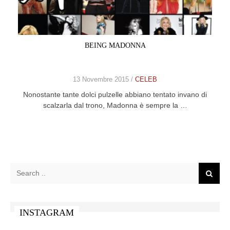
CELEB
VIDEO
BEING MADONNA
PRESS
13 Novembre 2015 /
CELEB
CONTACT
Nonostante tante dolci pulzelle abbiano tentato invano di
scalzarla dal trono, Madonna è sempre la …
ABOUT
ARCHIVES
CONTACT
HOME
INSTAGRAM