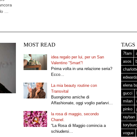
 ancora
alo …
MOST READ
TAGS
7fam
idea regalo per lui, per un San
asos
Valentino “Smart”!
Prima volta in una relazione seria?
charlot
Ecco…
edward
elena b
La mia beauty routine con
Transvital
gucci
Buongiorno amiche di
milan
Affashionate, oggi voglio parlarvi…
pinko
la rosa di maggio, secondo
rayban
Chanel.
torybur
“La Rosa di Maggio comincia a
schiudersi…
vogue