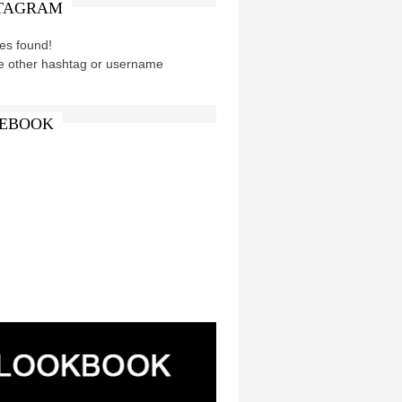
TAGRAM
es found!
e other hashtag or username
EBOOK