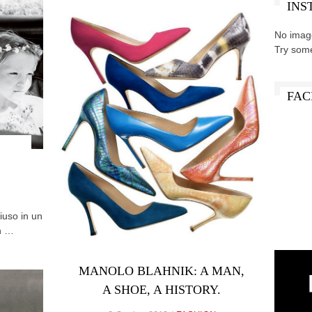
INS
No imag
Try som
FAC
hiuso in un
n …
MANOLO BLAHNIK: A MAN,
A SHOE, A HISTORY.