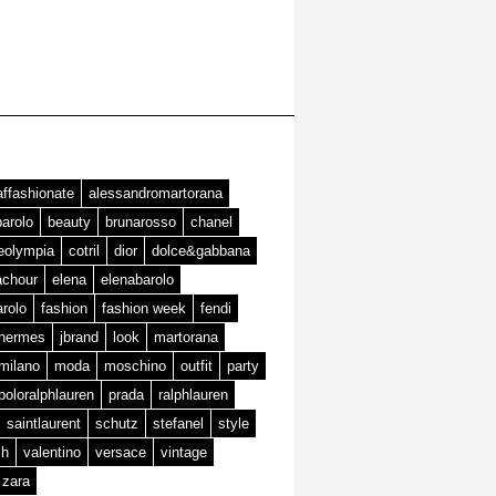
affashionate
alessandromartorana
barolo
beauty
brunarosso
chanel
teolympia
cotril
dior
dolce&gabbana
achour
elena
elenabarolo
arolo
fashion
fashion week
fendi
hermes
jbrand
look
martorana
milano
moda
moschino
outfit
party
poloralphlauren
prada
ralphlauren
saintlaurent
schutz
stefanel
style
ch
valentino
versace
vintage
zara