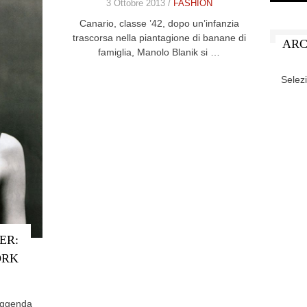
3 Ottobre 2013 /
FASHION
Canario, classe ’42, dopo un’infanzia
trascorsa nella piantagione di banane di
ARC
famiglia, Manolo Blanik si …
ARCHIV
ER:
ORK
leggenda