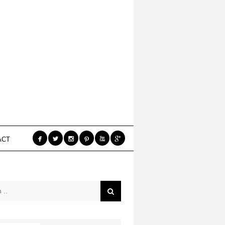






ACT