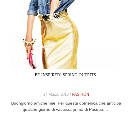
CELEB
VIDEO
PRESS
CONTACT
ABOUT
BE INSPIRED! SPRING OUTFITS.
ARCHIVES
CONTACT
HOME
24 Marzo 2013 /
FASHION
Buongiorno amiche mie! Per questa domenica che anticipa
qualche giorno di vacanza prima di Pasqua, …