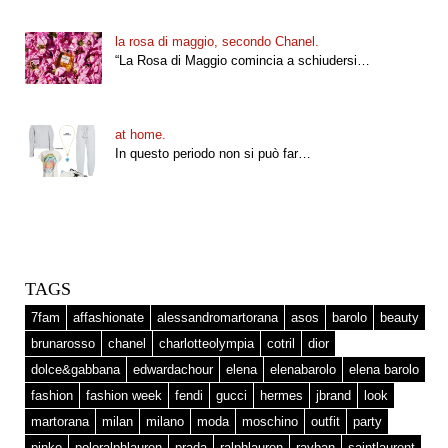
la rosa di maggio, secondo Chanel.
“La Rosa di Maggio comincia a schiudersi…
at home.
In questo periodo non si può far…
TAGS
7fam
affashionate
alessandromartorana
asos
barolo
beauty
brunarosso
chanel
charlotteolympia
cotril
dior
dolce&gabbana
edwardachour
elena
elenabarolo
elena barolo
fashion
fashion week
fendi
gucci
hermes
jbrand
look
martorana
milan
milano
moda
moschino
outfit
party
pinko
poloralphlauren
prada
ralphlauren
rayban
saintlaurent