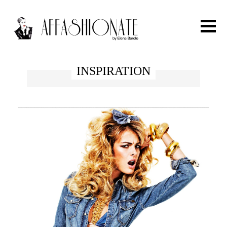
Search for:
INSPIRATION
HOME
FASHION
OUTFIT
BEAUTY
TRAVEL
PARTIES