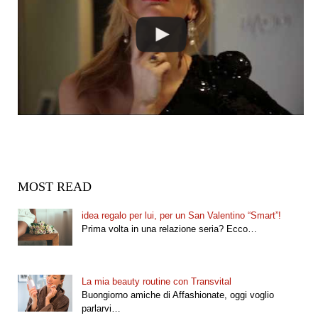
MOST READ
idea regalo per lui, per un San Valentino “Smart”!
Prima volta in una relazione seria? Ecco…
La mia beauty routine con Transvital
Buongiorno amiche di Affashionate, oggi voglio
parlarvi…