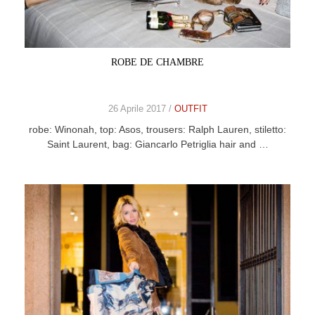
CELEB
VIDEO
ROBE DE CHAMBRE
PRESS
26 Aprile 2017 /
OUTFIT
CONTACT
robe: Winonah, top: Asos, trousers: Ralph Lauren, stiletto:
Saint Laurent, bag: Giancarlo Petriglia hair and …
ABOUT
ARCHIVES
CONTACT
HOME