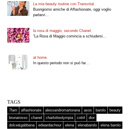
La mia beauty routine con Transvital
Buongiorno amiche di Affashionate, oggi voglio
parlarvi…
la rosa di maggio, secondo Chanel.
“La Rosa di Maggio comincia a schiudersi…
at home.
In questo periodo non si può far…
TAGS
7fam
affashionate
alessandromartorana
asos
barolo
beauty
brunarosso
chanel
charlotteolympia
cotril
dior
dolce&gabbana
edwardachour
elena
elenabarolo
elena barolo