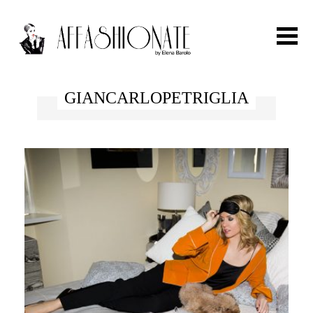
Search for:
GIANCARLOPETRIGLIA
HOME
FASHION
OUTFIT
BEAUTY
TRAVEL
PARTIES