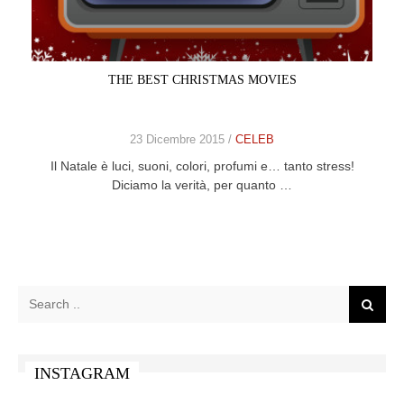
CELEB
VIDEO
THE BEST CHRISTMAS MOVIES
PRESS
23 Dicembre 2015 /
CELEB
CONTACT
Il Natale è luci, suoni, colori, profumi e… tanto stress!
Diciamo la verità, per quanto …
ABOUT
ARCHIVES
CONTACT
HOME
INSTAGRAM