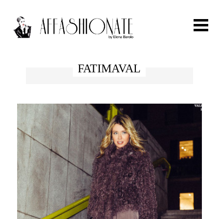
Search for:
FATIMAVAL
HOME
FASHION
OUTFIT
BEAUTY
TRAVEL
PARTIES