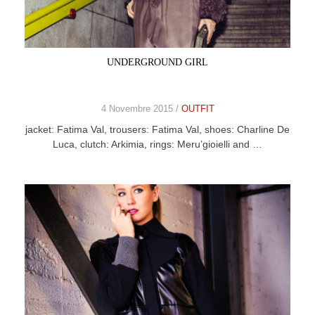
CELEB
VIDEO
UNDERGROUND GIRL
PRESS
4 Novembre 2015 /
OUTFIT
CONTACT
jacket: Fatima Val, trousers: Fatima Val, shoes: Charline De
Luca, clutch: Arkimia, rings: Meru’gioielli and …
ABOUT
ARCHIVES
CONTACT
HOME