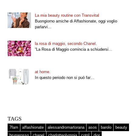
La mia beauty routine con Transvital
Buongiorno amiche di Affashionate, oggi voglio
parlarvi…
la rosa di maggio, secondo Chanel.
“La Rosa di Maggio comincia a schiudersi…
at home.
In questo periodo non si può far…
TAGS
7fam
affashionate
alessandromartorana
asos
barolo
beauty
brunarosso
chanel
charlotteolympia
cotril
dior