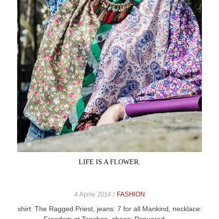
CELEB
VIDEO
PRESS
CONTACT
ABOUT
ARCHIVES
CONTACT
HOME
LIFE IS A FLOWER.
4 Aprile 2014 /
FASHION
shirt: The Ragged Priest, jeans: 7 for all Mankind, necklace: