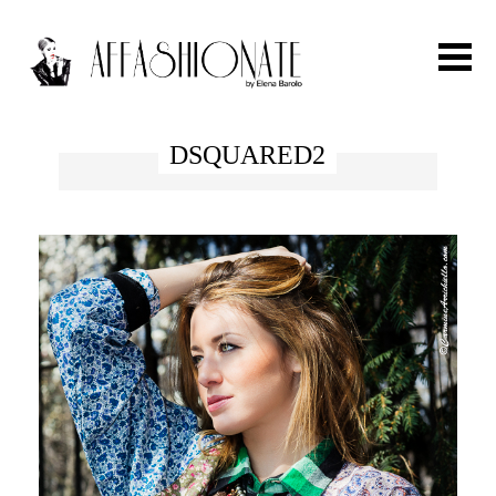
Search for:
DSQUARED2
HOME
FASHION
OUTFIT
BEAUTY
TRAVEL
PARTIES