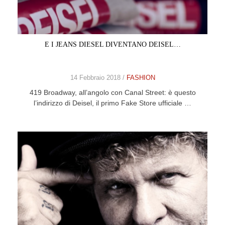
CELEB
VIDEO
E I JEANS DIESEL DIVENTANO DEISEL…
PRESS
14 Febbraio 2018 /
FASHION
CONTACT
419 Broadway, all’angolo con Canal Street: è questo
l’indirizzo di Deisel, il primo Fake Store ufficiale …
ABOUT
ARCHIVES
CONTACT
HOME