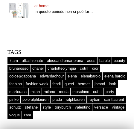
at home.
In questo periodo non si può far…
TAGS
7fam
affashionate
alessandromartorana
asos
barolo
beauty
brunarosso
chanel
charlotteolympia
cotril
dior
dolce&gabbana
edwardachour
elena
elenabarolo
elena barolo
fashion
fashion week
fendi
gucci
hermes
jbrand
look
martorana
milan
milano
moda
moschino
outfit
party
pinko
poloralphlauren
prada
ralphlauren
rayban
saintlaurent
schutz
stefanel
style
toryburch
valentino
versace
vintage
vogue
zara