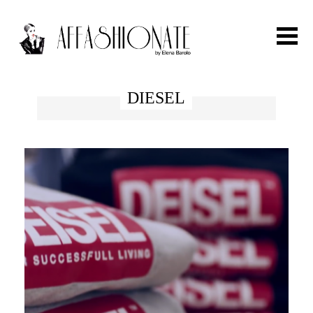
Search for:
DIESEL
HOME
FASHION
OUTFIT
BEAUTY
TRAVEL
PARTIES