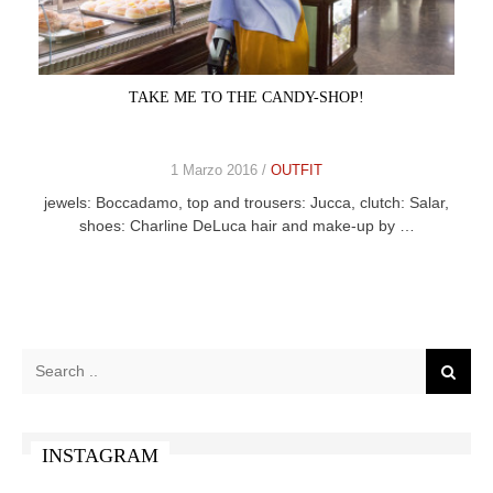
CELEB
VIDEO
TAKE ME TO THE CANDY-SHOP!
PRESS
1 Marzo 2016 /
OUTFIT
CONTACT
jewels: Boccadamo, top and trousers: Jucca, clutch: Salar,
shoes: Charline DeLuca hair and make-up by …
ABOUT
ARCHIVES
CONTACT
HOME
INSTAGRAM