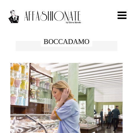
Search for:
BOCCADAMO
HOME
FASHION
OUTFIT
BEAUTY
TRAVEL
PARTIES