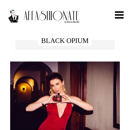
Search for:
BLACK OPIUM
HOME
FASHION
OUTFIT
BEAUTY
TRAVEL
PARTIES