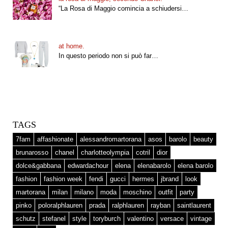
“La Rosa di Maggio comincia a schiudersi…
at home.
In questo periodo non si può far…
TAGS
7fam
affashionate
alessandromartorana
asos
barolo
beauty
brunarosso
chanel
charlotteolympia
cotril
dior
dolce&gabbana
edwardachour
elena
elenabarolo
elena barolo
fashion
fashion week
fendi
gucci
hermes
jbrand
look
martorana
milan
milano
moda
moschino
outfit
party
pinko
poloralphlauren
prada
ralphlauren
rayban
saintlaurent
schutz
stefanel
style
toryburch
valentino
versace
vintage