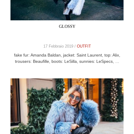
CELEB
VIDEO
GLOSSY
PRESS
17 Febbraio 2019 /
OUTFIT
CONTACT
fake fur: Amanda Baldan, jacket: Saint Laurent, top: Alix,
trousers: Beaufille, boots: LeSilla, sunnies: LeSpecs, …
ABOUT
ARCHIVES
CONTACT
HOME